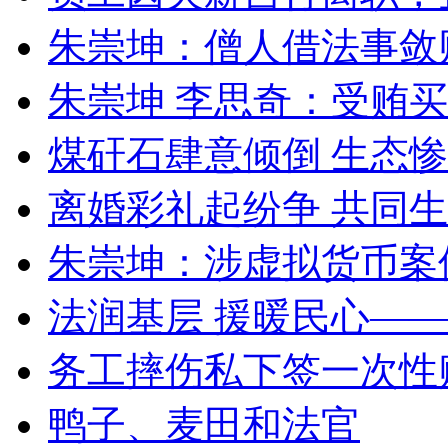
朱崇坤：僧人借法事敛
朱崇坤 李思奇：受贿
煤矸石肆意倾倒 生态
离婚彩礼起纷争 共同生
朱崇坤：涉虚拟货币案
法润基层 援暖民心—
务工摔伤私下签一次性
鸭子、麦田和法官