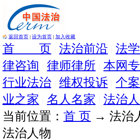
返回首页
|
设为首页
|
加入收藏
首 页
法治前沿
法学
律咨询
律师律所
本网专
行业法治
维权投诉
个案
业之家
名人名家
法治人
当前位置：
首 页
→ 法治
法治人物