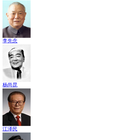
李先念
杨尚昆
江泽民