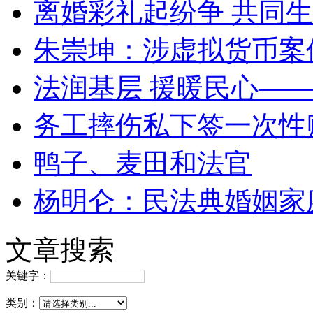
离婚彩礼起纷争 共同生
朱崇坤：涉虚拟货币案
法润基层 援暖民心—
务工摔伤私下签一次性
鸭子、麦田和法官
杨明仑：民法典婚姻家
文章搜索
关键字：
类别：