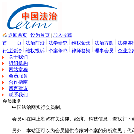
返回首页
|
设为首页
|
加入收藏
首 页
法治前沿
法学研究
维权聚焦
法治方圆
法律咨
行业法治
维权投诉
个案争鸣
律师答疑
理事会员
企业之
关于我们
组织机构
网站章程
会员服务
合作指南
留言建议
联系我们
会员服务
中国法治网实行会员制。
会员可在网上浏览有关法律、经济、科技信息，查找并下载
另外，本站还可以为会员提供专家对个案的分析意见；代审