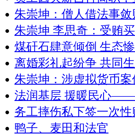
朱崇坤：僧人借法事敛
朱崇坤 李思奇：受贿
煤矸石肆意倾倒 生态
离婚彩礼起纷争 共同生
朱崇坤：涉虚拟货币案
法润基层 援暖民心—
务工摔伤私下签一次性
鸭子、麦田和法官