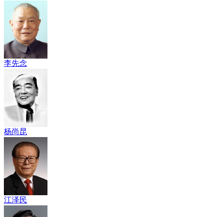
李先念
杨尚昆
江泽民