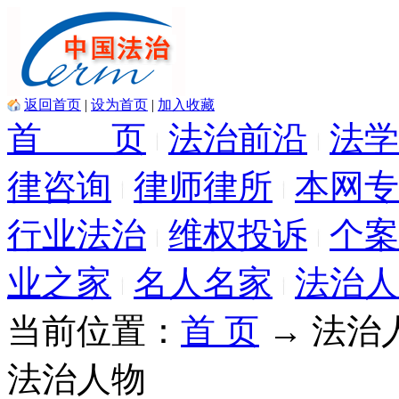
返回首页
|
设为首页
|
加入收藏
首 页
法治前沿
法学
律咨询
律师律所
本网专
行业法治
维权投诉
个案
业之家
名人名家
法治人
当前位置：
首 页
→ 法治
法治人物