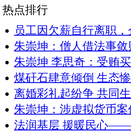
热点排行
员工因欠薪自行离职，
朱崇坤：僧人借法事敛
朱崇坤 李思奇：受贿
煤矸石肆意倾倒 生态
离婚彩礼起纷争 共同生
朱崇坤：涉虚拟货币案
法润基层 援暖民心—