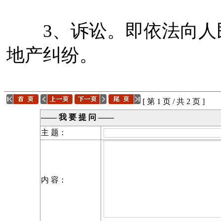
3、诉讼。即依法向人民
地产纠纷。
[ 第 1 页 / 共 2 页 ]
—— 我 要 提 问 ——
主 题：
内 容：