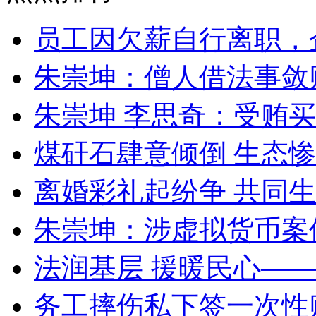
员工因欠薪自行离职，
朱崇坤：僧人借法事敛
朱崇坤 李思奇：受贿
煤矸石肆意倾倒 生态
离婚彩礼起纷争 共同生
朱崇坤：涉虚拟货币案
法润基层 援暖民心—
务工摔伤私下签一次性