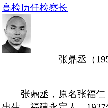
高检历任检察长
张鼎丞（1954年9
张鼎丞，原名张福仁，曾
出生，福建永定人。192