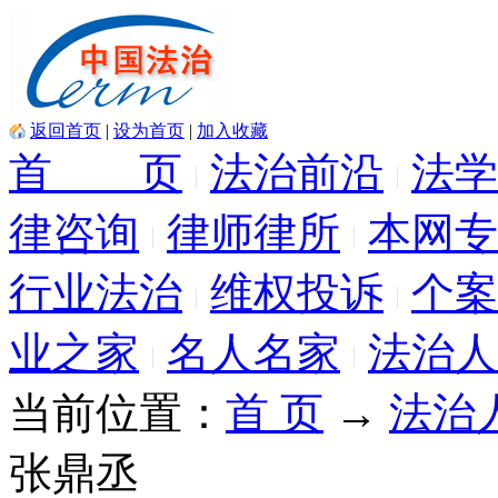
返回首页
|
设为首页
|
加入收藏
首 页
法治前沿
法学
律咨询
律师律所
本网专
行业法治
维权投诉
个案
业之家
名人名家
法治人
当前位置：
首 页
→
法治
张鼎丞