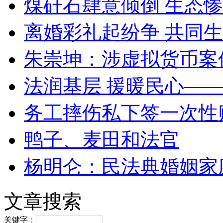
煤矸石肆意倾倒 生态
离婚彩礼起纷争 共同生
朱崇坤：涉虚拟货币案
法润基层 援暖民心—
务工摔伤私下签一次性
鸭子、麦田和法官
杨明仑：民法典婚姻家
文章搜索
关键字：