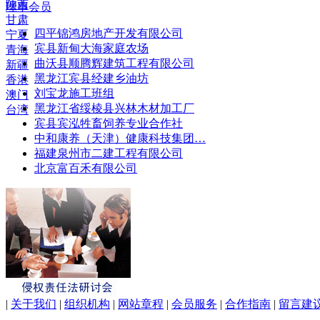
陕西
理事会员
甘肃
四平锦鸿房地产开发有限公司
宁夏
宾县新甸大海家庭农场
青海
曲沃县顺腾辉建筑工程有限公司
新疆
黑龙江宾县经建乡油坊
香港
刘宝龙施工班组
澳门
黑龙江省绥棱县兴林木材加工厂
台湾
宾县宾泓牲畜饲养专业合作社
中和康养（天津）健康科技集团…
福建泉州市二建工程有限公司
北京富百禾有限公司
|
关于我们
|
组织机构
|
网站章程
|
会员服务
|
合作指南
|
留言建