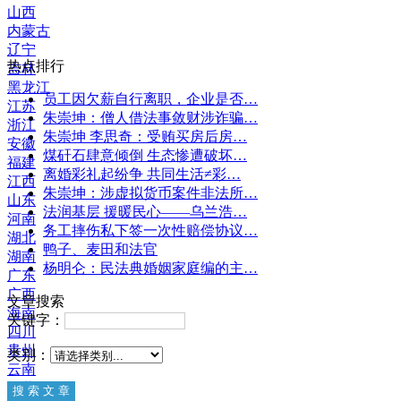
山西
内蒙古
辽宁
热点排行
吉林
黑龙江
员工因欠薪自行离职，企业是否…
江苏
朱崇坤：僧人借法事敛财涉诈骗…
浙江
朱崇坤 李思奇：受贿买房后房…
安徽
煤矸石肆意倾倒 生态惨遭破坏…
福建
离婚彩礼起纷争 共同生活≠彩…
江西
朱崇坤：涉虚拟货币案件非法所…
山东
法润基层 援暖民心——乌兰浩…
河南
务工摔伤私下签一次性赔偿协议…
湖北
鸭子、麦田和法官
湖南
杨明仑：民法典婚姻家庭编的主…
广东
广西
文章搜索
海南
关键字：
四川
贵州
类别：
云南
西藏