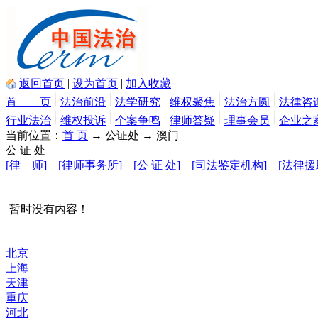
返回首页
|
设为首页
|
加入收藏
首 页
法治前沿
法学研究
维权聚焦
法治方圆
法律咨
行业法治
维权投诉
个案争鸣
律师答疑
理事会员
企业之
当前位置：
首 页
→ 公证处
→ 澳门
公 证 处
[律 师]
[律师事务所]
[公 证 处]
[司法鉴定机构]
[法律援
暂时没有内容！
北京
上海
天津
重庆
河北