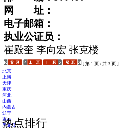
网 址：
电子邮箱：
执业公证员：
崔殿奎 李向宏 张克楼
[ 第 1 页 / 共 3 页 ]
北京
上海
天津
重庆
河北
山西
内蒙古
辽宁
吉林
热点排行
黑龙江