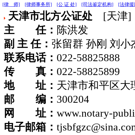
[律 师]
[律师事务所]
[公 证 处]
[司法鉴定机构]
[法律援
天津市北方公证处
[天津]
主 任：
陈洪发
副 主 任：
张留群 孙刚 刘小
联系电话：
022-58825888
传 真：
022-58825899
地 址：
天津市和平区大理
邮 编：
300204
网 址：
www.notary-publi
电子邮箱：
tjsbfgzc@sina.co