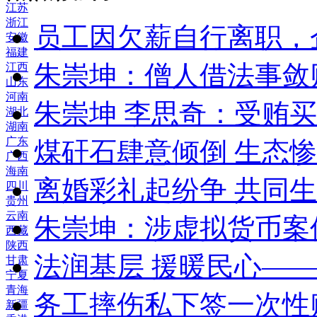
江苏
浙江
员工因欠薪自行离职，
安徽
福建
朱崇坤：僧人借法事敛
江西
山东
河南
朱崇坤 李思奇：受贿
湖北
湖南
广东
煤矸石肆意倾倒 生态
广西
海南
离婚彩礼起纷争 共同生
四川
贵州
云南
朱崇坤：涉虚拟货币案
西藏
陕西
法润基层 援暖民心—
甘肃
宁夏
青海
务工摔伤私下签一次性
新疆