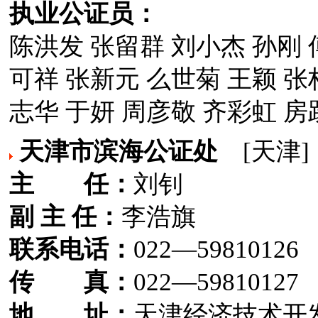
执业公证员：
陈洪发 张留群 刘小杰 孙刚 
可祥 张新元 么世菊 王颖 张
志华 于妍 周彦敬 齐彩虹 房
天津市滨海公证处
[天津]
主 任：
刘钊
副 主 任：
李浩旗
联系电话：
022—59810126
传 真：
022—59810127
地 址：
天津经济技术开