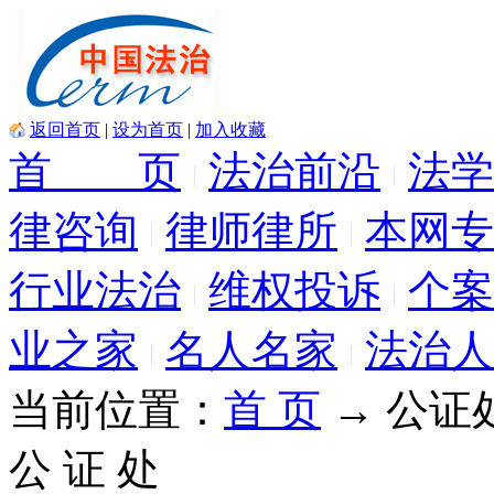
返回首页
|
设为首页
|
加入收藏
首 页
法治前沿
法学
律咨询
律师律所
本网专
行业法治
维权投诉
个案
业之家
名人名家
法治人
当前位置：
首 页
→ 公证
公 证 处