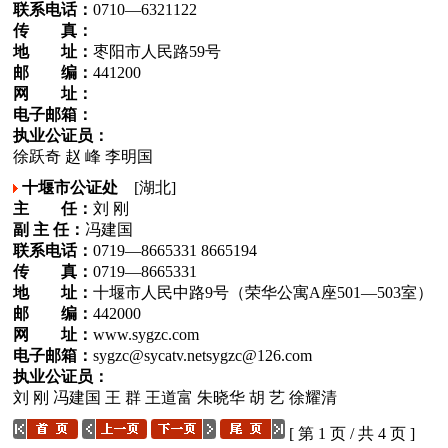
联系电话：
0710—6321122
传 真：
地 址：
枣阳市人民路59号
邮 编：
441200
网 址：
电子邮箱：
执业公证员：
徐跃奇 赵 峰 李明国
十堰市公证处
[湖北]
主 任：
刘 刚
副 主 任：
冯建国
联系电话：
0719—8665331 8665194
传 真：
0719—8665331
地 址：
十堰市人民中路9号（荣华公寓A座501—503室）
邮 编：
442000
网 址：
www.sygzc.com
电子邮箱：
sygzc@sycatv.netsygzc@126.com
执业公证员：
刘 刚 冯建国 王 群 王道富 朱晓华 胡 艺 徐耀清
[ 第 1 页 / 共 4 页 ]