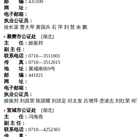
邮 编：
435100
网 址：
电子邮箱：
执业公证员：
徐长渠 曹大琴 黄国兵 石 萍 刘 慧 余 鹏
襄樊市公证处
[湖北]
主 任：
姬振邦
副 主 任：
联系电话：
0710—3511001
传 真：
0710—3512015
地 址：
襄城南街9号
邮 编：
441021
网 址：
电子邮箱：
执业公证员：
姬振邦 刘昌荣 陈国耀 刘洪定 邱太发 吕增萍 垄凌志 刘红荣 何
宣城市公证处
[湖北]
主 任：
冯海燕
副 主 任：
联系电话：
0710—4252365
传 真：