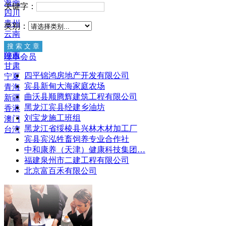
海南
关键字：
四川
贵州
类别：
云南
西藏
陕西
理事会员
甘肃
四平锦鸿房地产开发有限公司
宁夏
宾县新甸大海家庭农场
青海
曲沃县顺腾辉建筑工程有限公司
新疆
黑龙江宾县经建乡油坊
香港
刘宝龙施工班组
澳门
黑龙江省绥棱县兴林木材加工厂
台湾
宾县宾泓牲畜饲养专业合作社
中和康养（天津）健康科技集团…
福建泉州市二建工程有限公司
北京富百禾有限公司