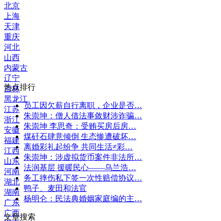
北京
上海
天津
重庆
河北
山西
内蒙古
辽宁
热点排行
吉林
黑龙江
员工因欠薪自行离职，企业是否…
江苏
朱崇坤：僧人借法事敛财涉诈骗…
浙江
朱崇坤 李思奇：受贿买房后房…
安徽
煤矸石肆意倾倒 生态惨遭破坏…
福建
离婚彩礼起纷争 共同生活≠彩…
江西
朱崇坤：涉虚拟货币案件非法所…
山东
法润基层 援暖民心——乌兰浩…
河南
务工摔伤私下签一次性赔偿协议…
湖北
鸭子、麦田和法官
湖南
杨明仑：民法典婚姻家庭编的主…
广东
广西
文章搜索