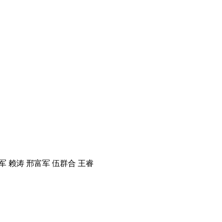
军 赖涛 邢富军 伍群合 王睿