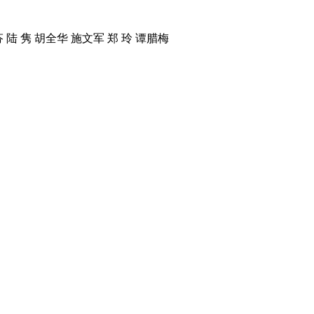
 陆 隽 胡全华 施文军 郑 玲 谭腊梅