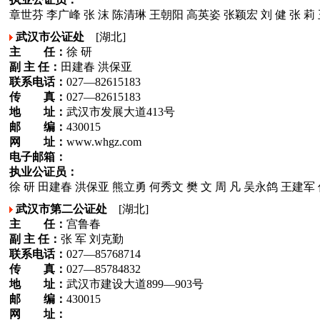
章世芬 李广峰 张 沫 陈清琳 王朝阳 高英姿 张颖宏 刘 健 张 莉 王 
武汉市公证处
[湖北]
主 任：
徐 研
副 主 任：
田建春 洪保亚
联系电话：
027—82615183
传 真：
027—82615183
地 址：
武汉市发展大道413号
邮 编：
430015
网 址：
www.whgz.com
电子邮箱：
执业公证员：
徐 研 田建春 洪保亚 熊立勇 何秀文 樊 文 周 凡 吴永鸽 王建军 
武汉市第二公证处
[湖北]
主 任：
宫鲁春
副 主 任：
张 军 刘克勤
联系电话：
027—85768714
传 真：
027—85784832
地 址：
武汉市建设大道899—903号
邮 编：
430015
网 址：