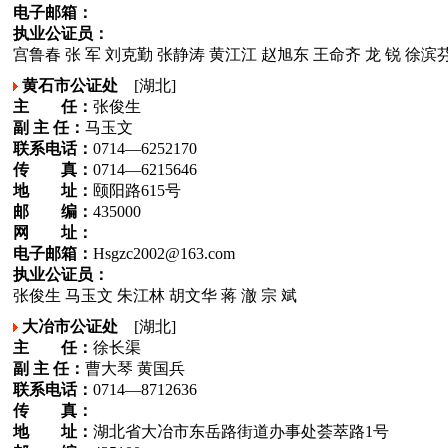
电子邮箱：
执业公证员：
宫鲁春 张 军 刘克勤 张静涛 黄江江 赵旭东 王命齐 龙 锐 徐滨芬
黄石市公证处
[湖北]
主 任：
张俊生
副 主 任：
马玉文
联系电话：
0714—6252170
传 真：
0714—6215646
地 址：
颐阳路615号
邮 编：
435000
网 址：
电子邮箱：
Hsgzc2002@163.com
执业公证员：
张俊生 马玉文 朱江林 胡文华 蒋 澈 宗 斌
大冶市公证处
[湖北]
主 任：
徐长渠
副 主 任：
曹大琴 黄国兵
联系电话：
0714—8712636
传 真：
地 址：
湖北省大冶市东岳路街道办事处荟萃路1号