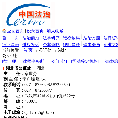
返回首页
|
设为首页
|
加入收藏
首 页
法治前沿
法学研究
维权聚焦
法治方圆
法律咨
行业法治
维权投诉
个案争鸣
律师答疑
理事会员
企业之
当前位置：
首 页
→ 公证处
→ 湖北
公 证 处
[律 师]
[律师事务所]
[公 证 处]
[司法鉴定机构]
[法律援
湖北省公证处
[湖北]
主 任：
章世芬
副 主 任：
李广峰 张 沫
联系电话：
027—87363962 87233500
传 真：
027—87236077
地 址：
武汉市武昌区洪山侧路22号
邮 编：
430071
网 址：
电子邮箱：
cj517517@163.com
执业公证员：