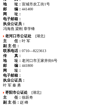
地 址：
宣城市农工街1号
邮 编：
441400
网 址：
电子邮箱：
执业公证员：
冯海燕 梁刚 章学锋
老河口市公证处
[湖北]
主 任：
叶 军
副 主 任：
联系电话：
0710—8223613
传 真：
地 址：
老河口市王家井街6号
邮 编：
441800
网 址：
电子邮箱：
执业公证员：
叶 军 秦 勇
枣阳市公证处
[湖北]
主 任：
徐跃奇
副 主 任：
赵 峰