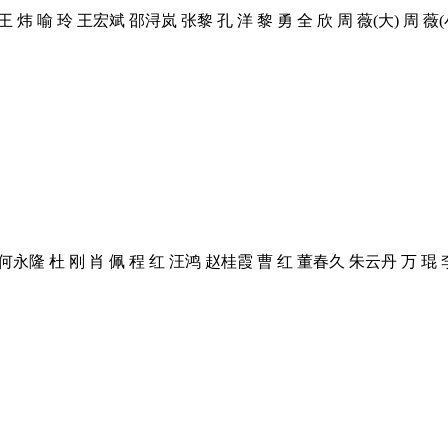
炜 喻 玲 王宏斌 邵浔岚 张黎 孔 洋 黎 勇 全 欣 周 薇(大) 周 薇(
何永隆 杜 刚 肖 佩 程 红 汪鸿 赵桂霞 曹 红 董春久 朱云丹 万 琨