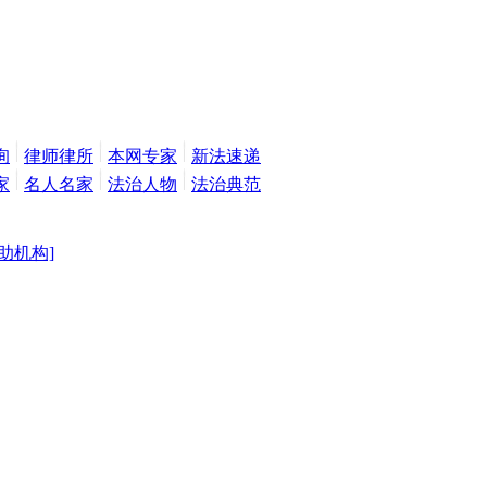
询
律师律所
本网专家
新法速递
家
名人名家
法治人物
法治典范
助机构]