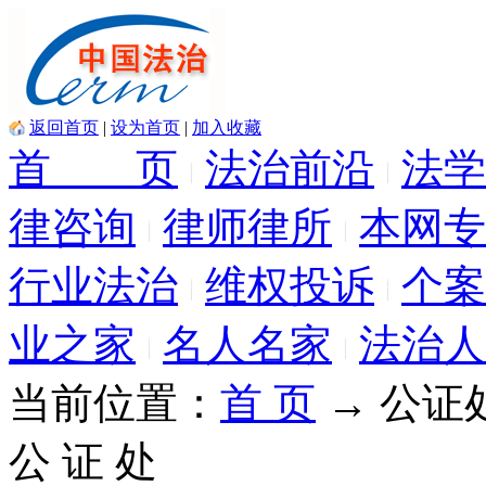
返回首页
|
设为首页
|
加入收藏
首 页
法治前沿
法学
律咨询
律师律所
本网专
行业法治
维权投诉
个案
业之家
名人名家
法治人
当前位置：
首 页
→ 公证
公 证 处