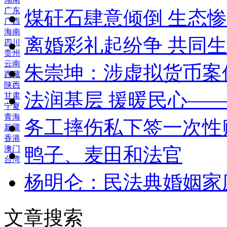
广东
煤矸石肆意倾倒 生态
广西
海南
离婚彩礼起纷争 共同生
四川
贵州
云南
朱崇坤：涉虚拟货币案
西藏
陕西
法润基层 援暖民心—
甘肃
宁夏
青海
务工摔伤私下签一次性
新疆
香港
鸭子、麦田和法官
澳门
台湾
杨明仑：民法典婚姻家
文章搜索