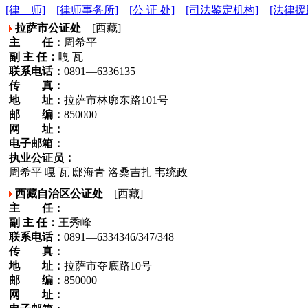
[律 师]
[律师事务所]
[公 证 处]
[司法鉴定机构]
[法律援
拉萨市公证处
[西藏]
主 任：
周希平
副 主 任：
嘎 瓦
联系电话：
0891—6336135
传 真：
地 址：
拉萨市林廓东路101号
邮 编：
850000
网 址：
电子邮箱：
执业公证员：
周希平 嘎 瓦 邸海青 洛桑吉扎 韦统政
西藏自治区公证处
[西藏]
主 任：
副 主 任：
王秀峰
联系电话：
0891—6334346/347/348
传 真：
地 址：
拉萨市夺底路10号
邮 编：
850000
网 址：