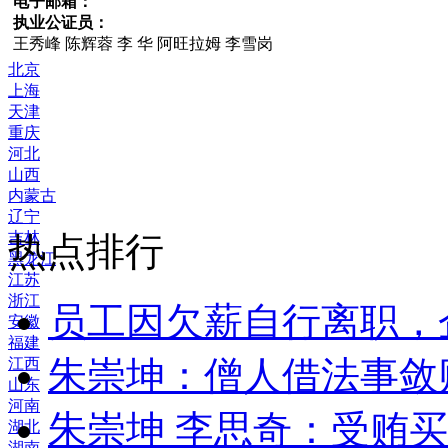
电子邮箱：
执业公证员：
王秀峰 陈辉蓉 李 华 阿旺拉姆 李雪岗
北京
上海
天津
重庆
河北
山西
内蒙古
辽宁
吉林
热点排行
黑龙江
江苏
浙江
员工因欠薪自行离职，
安徽
福建
朱崇坤：僧人借法事敛
江西
山东
河南
朱崇坤 李思奇：受贿
湖北
湖南