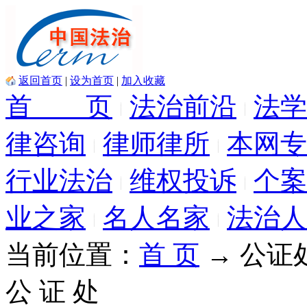
返回首页
|
设为首页
|
加入收藏
首 页
法治前沿
法学
律咨询
律师律所
本网专
行业法治
维权投诉
个案
业之家
名人名家
法治人
当前位置：
首 页
→ 公证
公 证 处