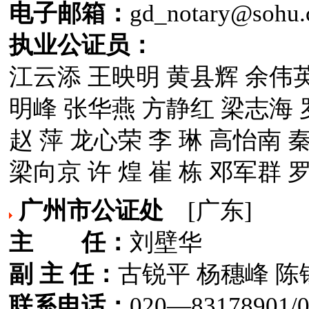
电子邮箱：
gd_notary@sohu
执业公证员：
江云添 王映明 黄县辉 余伟英
明峰 张华燕 方静红 梁志海 
赵 萍 龙心荣 李 琳 高怡南 
梁向京 许 煌 崔 栋 邓军群 
广州市公证处
[广东]
主 任：
刘壁华
副 主 任：
古锐平 杨穗峰 陈
联系电话：
020—83178901/02