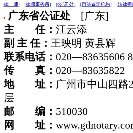
[律 师]
[律师事务所]
[公 证 处]
[司法鉴定机构]
[法律援
广东省公证处
[广东]
主 任：
江云添
副 主 任：
王映明 黄县辉
联系电话：
020—83635606 8
传 真：
020—83635822
地 址：
广州市中山四路2
层
邮 编：
510030
网 址：
www.gdnotary.c