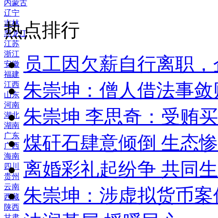
内蒙古
辽宁
吉林
热点排行
黑龙江
江苏
浙江
员工因欠薪自行离职，
安徽
福建
朱崇坤：僧人借法事敛
江西
山东
河南
朱崇坤 李思奇：受贿
湖北
湖南
广东
煤矸石肆意倾倒 生态
广西
海南
离婚彩礼起纷争 共同生
四川
贵州
云南
朱崇坤：涉虚拟货币案
西藏
陕西
甘肃