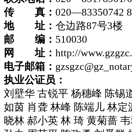
传 真：
020—83350742 8
地 址：
仓边路87号3楼
邮 编：
510030
网 址：
http://www.gzgzc
电子邮箱：
gzsgzc@gz_notar
执业公证员：
刘壁华 古锐平 杨穗峰 陈锡道
如茵 肖聋 林峰 陈端儿 林定
晓林 郝小英 林 琦 黄菊蔷 