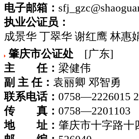
电子邮箱：
sfj_gzc@shaogua
执业公证员：
成景华 丁翠华 谢红鹰 林惠
肇庆市公证处
[广东]
主 任：
梁健伟
副 主 任：
袁丽卿 邓智勇
联系电话：
0758—2226015 2
传 真：
0758—2201103
地 址：
肇庆市十字路十