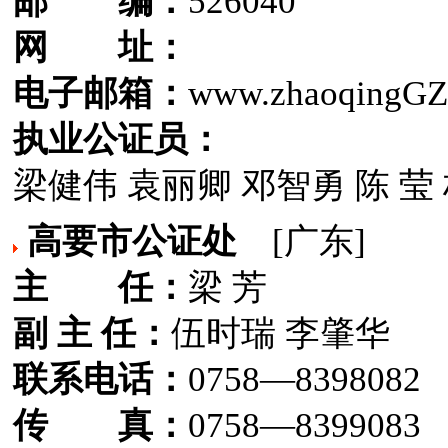
邮 编：
526040
网 址：
电子邮箱：
www.zhaoqingG
执业公证员：
梁健伟 袁丽卿 邓智勇 陈 莹
高要市公证处
[广东]
主 任：
梁 芳
副 主 任：
伍时瑞 李肇华
联系电话：
0758—8398082
传 真：
0758—8399083