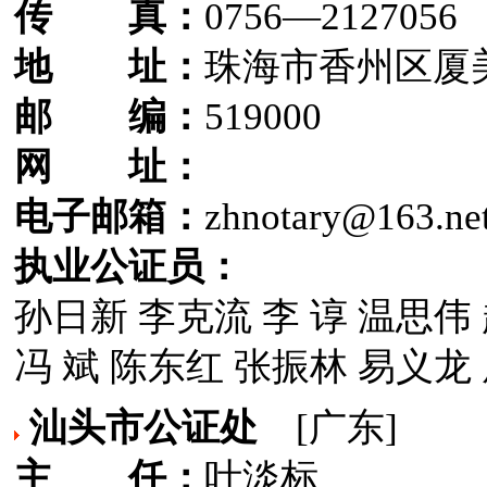
传 真：
0756—2127056
地 址：
珠海市香州区厦美
邮 编：
519000
网 址：
电子邮箱：
zhnotary@163.ne
执业公证员：
孙日新 李克流 李 谆 温思伟 
冯 斌 陈东红 张振林 易义龙 
汕头市公证处
[广东]
主 任：
叶淡标