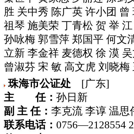
胜 关中秀 陈广英 许小团 曾
祖琴 施美荣 丁青松 贺 举 
孙咏梅 郭雪萍 郑国平 何文清
立新 李金祥 麦德权 徐 漠 
曾淑芬 宋 敏 高文虎 刘晓梅
珠海市公证处
[广东]
主 任：
孙日新
副 主 任：
李克流 李谆 温思
联系电话：
0756—2128554 2