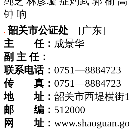
纯芝 林彦璇 症灼武 郭 榆 
钟 响
韶关市公证处
[广东]
主 任：
成景华
副 主 任：
联系电话：
0751—8884723
传 真：
0751—8884723
地 址：
韶关市西堤横街
邮 编：
512000
网 址：
www.shaoguan.go