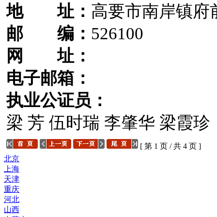
地 址：
高要市南岸镇府前
邮 编：
526100
网 址：
电子邮箱：
执业公证员：
梁 芳 伍时瑞 李肇华 梁霞珍
[ 第 1 页 / 共 4 页 ]
北京
上海
天津
重庆
河北
山西