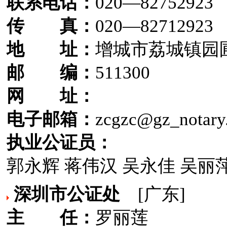
联系电话：
020—82752923
传 真：
020—82712923
地 址：
增城市荔城镇园圃
邮 编：
511300
网 址：
电子邮箱：
zcgzc@gz_notary
执业公证员：
郭永辉 蒋伟汉 吴永佳 吴丽萍
深圳市公证处
[广东]
主 任：
罗丽莲