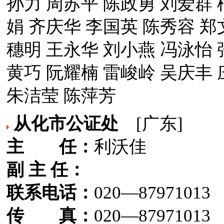
孙力 周苏平 陈政勇 刘爱群 
娟 齐庆华 李国英 陈秀容 郑
穗明 王永华 刘小燕 冯泳怡 
黄巧 阮耀楠 雷峻岭 吴庆丰 
朱洁莹 陈萍芳
从化市公证处
[广东]
主 任：
利沃佳
副 主 任：
联系电话：
020—87971013
传 真：
020—87971013