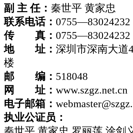
副 主 任：
秦世平 黄家忠
联系电话：
0755—83024232
传 真：
0755—83024232
地 址：
深圳市深南大道4
楼
邮 编：
518048
网 址：
www.szgz.net.cn
电子邮箱：
webmaster@szgz.
执业公证员：
秦世平 黄家忠 罗丽莲 涂剑义