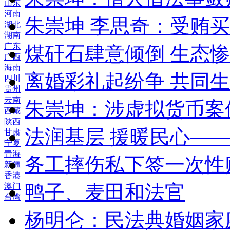
山东
河南
朱崇坤 李思奇：受贿
湖北
湖南
广东
煤矸石肆意倾倒 生态
广西
海南
离婚彩礼起纷争 共同生
四川
贵州
云南
朱崇坤：涉虚拟货币案
西藏
陕西
法润基层 援暖民心—
甘肃
宁夏
青海
务工摔伤私下签一次性
新疆
香港
鸭子、麦田和法官
澳门
台湾
杨明仑：民法典婚姻家