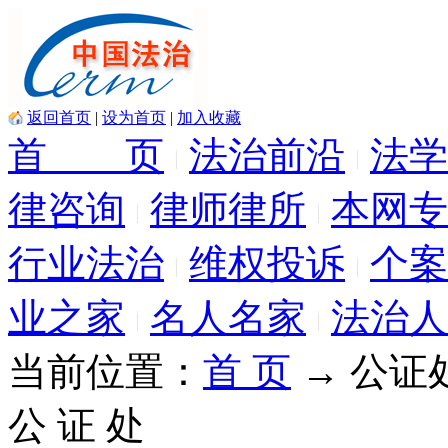
返回首页
|
设为首页
|
加入收藏
首 页
法治前沿
法学
律咨询
律师律所
本网专
行业法治
维权投诉
个案
业之家
名人名家
法治人
当前位置：
首 页
→ 公证
公 证 处