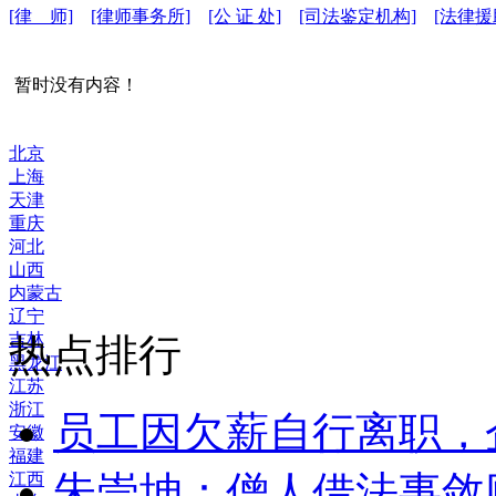
[律 师]
[律师事务所]
[公 证 处]
[司法鉴定机构]
[法律援
暂时没有内容！
北京
上海
天津
重庆
河北
山西
内蒙古
辽宁
吉林
热点排行
黑龙江
江苏
浙江
员工因欠薪自行离职，
安徽
福建
朱崇坤：僧人借法事敛
江西