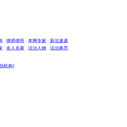
询
律师律所
本网专家
新法速递
家
名人名家
法治人物
法治典范
助机构]