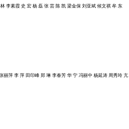
林 李素霞 史 宏 杨 磊 张 芸 陈 凯 梁金保 刘亚斌 候文祺 牟 东
张丽萍 李 萍 田印峰 郑 琳 李春芳 华 宁 冯丽中 杨延涛 周秀玲 亢