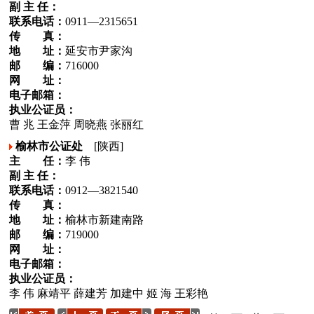
副 主 任：
联系电话：
0911—2315651
传 真：
地 址：
延安市尹家沟
邮 编：
716000
网 址：
电子邮箱：
执业公证员：
曹 兆 王金萍 周晓燕 张丽红
榆林市公证处
[陕西]
主 任：
李 伟
副 主 任：
联系电话：
0912—3821540
传 真：
地 址：
榆林市新建南路
邮 编：
719000
网 址：
电子邮箱：
执业公证员：
李 伟 麻靖平 薛建芳 加建中 姬 海 王彩艳