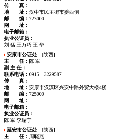
传 真：
地 址：
汉中市民主街市委西侧
邮 编：
723000
网 址：
电子邮箱：
执业公证员：
刘 猛 王万巧 王 华
安康市公证处
[陕西]
主 任：
陈 军
副 主 任：
联系电话：
0915—3229587
传 真：
地 址：
安康市汉滨区兴安中路外贸大楼4楼
邮 编：
725000
网 址：
电子邮箱：
执业公证员：
陈 军 李瑞宁
延安市公证处
[陕西]
主 任：
周晓燕