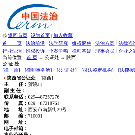
返回首页
|
设为首页
|
加入收藏
首 页
法治前沿
法学研究
维权聚焦
法治方圆
法律咨
行业法治
维权投诉
个案争鸣
律师答疑
理事会员
企业之
当前位置：
首 页
→ 公证处
→ 陕西
公 证 处
[律 师]
[律师事务所]
[公 证 处]
[司法鉴定机构]
[法律援
陕西省公证处
[陕西]
主 任：
贺晓山
副 主 任：
联系电话：
029—87257276
传 真：
029—87218761
地 址：
西安市南新街29号
邮 编：
710001
网 址：
电子邮箱：
执业公证员：