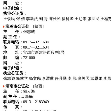
网 址：
电子邮箱：
执业公证员：
王铁民 张 倩 李新法 刘 青 陈长民 徐科峰 王辽来 张世民 王桂
宝鸡市公证处
[陕西]
主 任：
张志诚
副 主 任：
联系电话：
0917—3211634
传 真：
0917—3211634
地 址：
宝鸡市新建路西段副1号
邮 编：
721000
网 址：
电子邮箱：
执业公证员：
张志诚 杨林学 杨文彪 李渭琳 任升勤 李 鹏 张关照 武恩弟 李
渭南市公证处
[陕西]
主 任：
郭云海
副 主 任：
袁新民
联系电话：
0913—2183949
传 真：