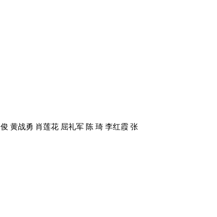
 俊 黄战勇 肖莲花 屈礼军 陈 琦 李红霞 张