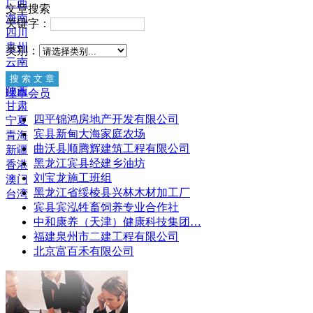
广西
文章搜索
海南
关键字：
四川
贵州
类别：
云南
西藏
陕西
理事会员
甘肃
四平锦鸿房地产开发有限公司
宁夏
宾县新甸大海家庭农场
青海
曲沃县顺腾辉建筑工程有限公司
新疆
黑龙江宾县经建乡油坊
香港
刘宝龙施工班组
澳门
黑龙江省绥棱县兴林木材加工厂
台湾
宾县宾泓牲畜饲养专业合作社
中和康养（天津）健康科技集团…
福建泉州市二建工程有限公司
北京富百禾有限公司