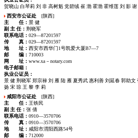
贺晓山 白琴莉 刘 非 高树魁 党碧绒 崔 渤 霍渤 霍维莲 刘 影 谢 
西安市公证处
[陕西]
主 任：
景 健
副 主 任：
荆晓军
联系电话：
029—87201597
传 真：
029—87201597
地 址：
西安市西华门1号凯爱大厦B7—7
邮 编：
710003
网 址：
www.xa－notary.com
电子邮箱：
执业公证员：
景 健 荆晓军 郑宗禄 刘 雁 陆 雁 夏秀武 惠利善 刘延春 郭助文 
扬 宋 琼 王 黎 李 莉
咸阳市公证处
[陕西]
主 任：
王铁民
副 主 任：
张 倩
联系电话：
0910—3570706
传 真：
0910—3570706
地 址：
咸阳市渭阳西路54号
邮 编：
712000