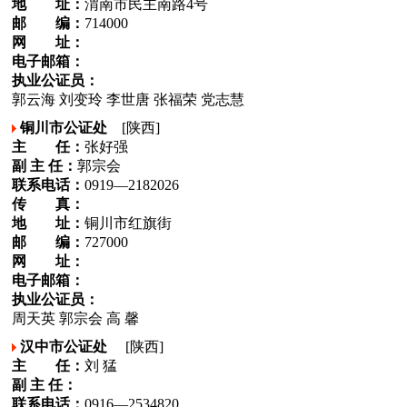
地 址：
渭南市民主南路4号
邮 编：
714000
网 址：
电子邮箱：
执业公证员：
郭云海 刘变玲 李世唐 张福荣 党志慧
铜川市公证处
[陕西]
主 任：
张好强
副 主 任：
郭宗会
联系电话：
0919—2182026
传 真：
地 址：
铜川市红旗街
邮 编：
727000
网 址：
电子邮箱：
执业公证员：
周天英 郭宗会 高 馨
汉中市公证处
[陕西]
主 任：
刘 猛
副 主 任：
联系电话：
0916—2534820