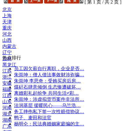
[ 第 1 页 / 共 2 页 ]
北京
上海
天津
重庆
河北
山西
内蒙古
辽宁
热点排行
吉林
黑龙江
员工因欠薪自行离职，企业是否…
江苏
朱崇坤：僧人借法事敛财涉诈骗…
浙江
朱崇坤 李思奇：受贿买房后房…
安徽
煤矸石肆意倾倒 生态惨遭破坏…
福建
离婚彩礼起纷争 共同生活≠彩…
江西
朱崇坤：涉虚拟货币案件非法所…
山东
法润基层 援暖民心——乌兰浩…
河南
务工摔伤私下签一次性赔偿协议…
湖北
鸭子、麦田和法官
湖南
杨明仑：民法典婚姻家庭编的主…
广东