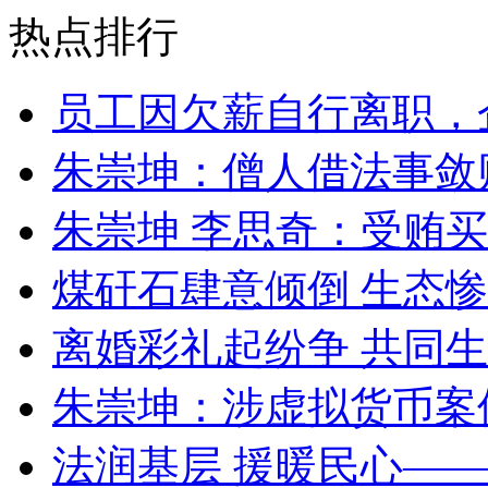
热点排行
员工因欠薪自行离职，
朱崇坤：僧人借法事敛
朱崇坤 李思奇：受贿
煤矸石肆意倾倒 生态
离婚彩礼起纷争 共同生
朱崇坤：涉虚拟货币案
法润基层 援暖民心—