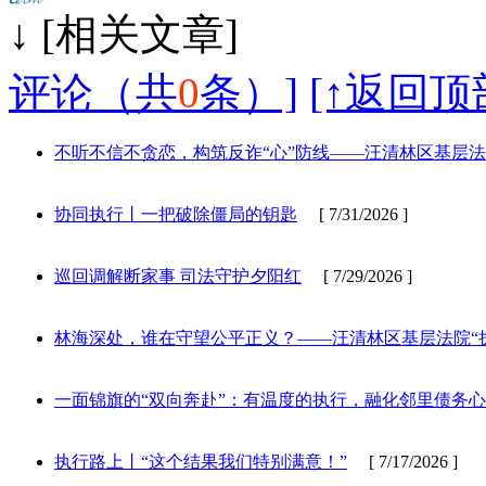
↓ [相
评论（共
0
条）]
[↑返回顶
不听不信不贪恋，构筑反诈“心”防线——汪清林区基层
协同执行丨一把破除僵局的钥匙
[ 7/31/2026 ]
巡回调解断家事 司法守护夕阳红
[ 7/29/2026 ]
林海深处，谁在守望公平正义？——汪清林区基层法院“执
一面锦旗的“双向奔赴”：有温度的执行，融化邻里债务
执行路上丨“这个结果我们特别满意！”
[ 7/17/2026 ]