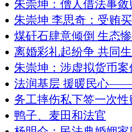
朱崇坤：僧人借法事敛
朱崇坤 李思奇：受贿
煤矸石肆意倾倒 生态
离婚彩礼起纷争 共同生
朱崇坤：涉虚拟货币案
法润基层 援暖民心—
务工摔伤私下签一次性
鸭子、麦田和法官
杨明仑：民法典婚姻家