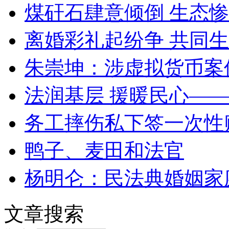
煤矸石肆意倾倒 生态
离婚彩礼起纷争 共同生
朱崇坤：涉虚拟货币案
法润基层 援暖民心—
务工摔伤私下签一次性
鸭子、麦田和法官
杨明仑：民法典婚姻家
文章搜索