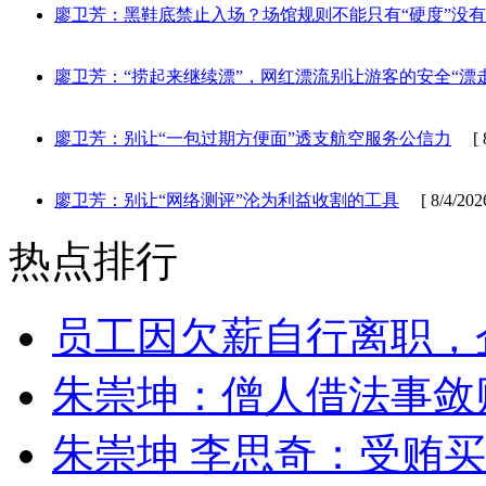
廖卫芳：黑鞋底禁止入场？场馆规则不能只有“硬度”没有
廖卫芳：“捞起来继续漂”，网红漂流别让游客的安全“漂
廖卫芳：别让“一包过期方便面”透支航空服务公信力
[ 8/
廖卫芳：别让“网络测评”沦为利益收割的工具
[ 8/4/2026
热点排行
员工因欠薪自行离职，
朱崇坤：僧人借法事敛
朱崇坤 李思奇：受贿