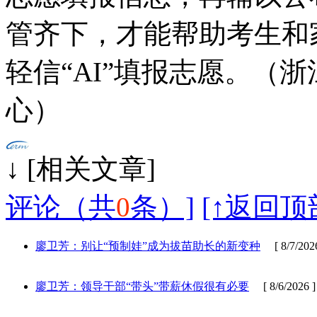
管齐下，才能帮助考生和
轻信“AI”填报志愿。（
心）
↓ [相
评论（共
0
条）]
[↑返回顶
廖卫芳：别让“预制娃”成为拔苗助长的新变种
[ 8/7/2026
廖卫芳：领导干部“带头”带薪休假很有必要
[ 8/6/2026 ]