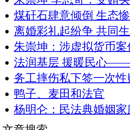
煤矸石肆意倾倒 生态
离婚彩礼起纷争 共同生
朱崇坤：涉虚拟货币案
法润基层 援暖民心—
务工摔伤私下签一次性
鸭子、麦田和法官
杨明仑：民法典婚姻家
文章搜索