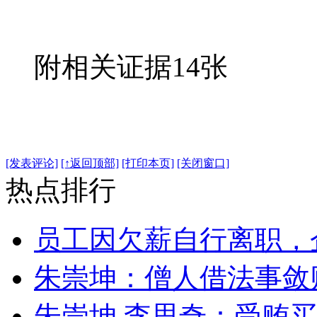
附相关证据14张
2024年
[发表评论]
[↑返回顶部]
[打印本页]
[关闭窗口]
热点排行
员工因欠薪自行离职，
朱崇坤：僧人借法事敛
朱崇坤 李思奇：受贿