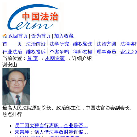
返回首页
|
设为首页
|
加入收藏
首 页
法治前沿
法学研究
维权聚焦
法治方圆
法律咨
行业法治
维权投诉
个案争鸣
律师答疑
理事会员
企业之
当前位置：
首 页
→
本网专家
→ 详细介绍
谢安山
最高人民法院原副院长、政治部主任，中国法官协会副会长。
热点排行
员工因欠薪自行离职，企业是否…
朱崇坤：僧人借法事敛财涉诈骗…