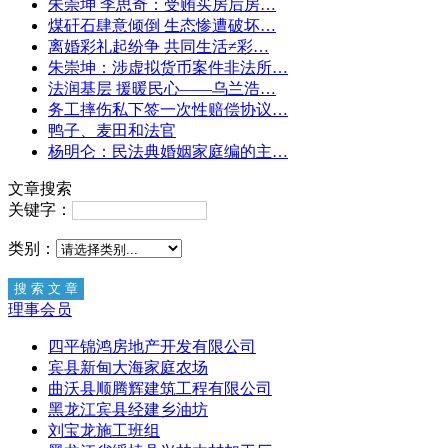
朱崇坤 李思奇：受贿买房后房…
煤矸石肆意倾倒 生态惨遭破坏…
离婚彩礼起纷争 共同生活≠彩…
朱崇坤：涉虚拟货币案件非法所…
法润基层 援暖民心——乌兰浩…
务工摔伤私下签一次性赔偿协议…
鸭子、麦田和法官
杨明仑：民法典婚姻家庭编的主…
文章搜索
关键字：
类别：
理事会员
四平锦鸿房地产开发有限公司
宾县新甸大海家庭农场
曲沃县顺腾辉建筑工程有限公司
黑龙江宾县经建乡油坊
刘宝龙施工班组