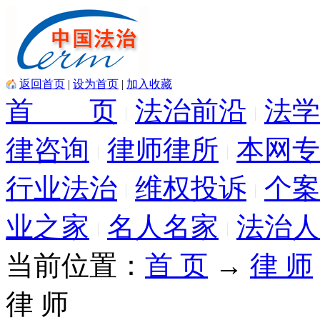
返回首页
|
设为首页
|
加入收藏
首 页
法治前沿
法学
律咨询
律师律所
本网专
行业法治
维权投诉
个案
业之家
名人名家
法治人
当前位置：
首 页
→
律 师
律 师