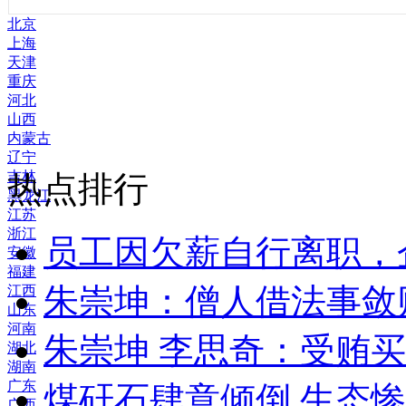
北京
上海
天津
重庆
河北
山西
内蒙古
辽宁
吉林
热点排行
黑龙江
江苏
浙江
员工因欠薪自行离职，
安徽
福建
朱崇坤：僧人借法事敛
江西
山东
河南
朱崇坤 李思奇：受贿
湖北
湖南
广东
煤矸石肆意倾倒 生态
广西