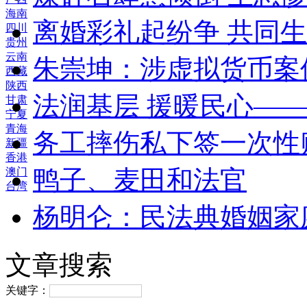
海南
离婚彩礼起纷争 共同生
四川
贵州
云南
朱崇坤：涉虚拟货币案
西藏
陕西
法润基层 援暖民心—
甘肃
宁夏
青海
务工摔伤私下签一次性
新疆
香港
鸭子、麦田和法官
澳门
台湾
杨明仑：民法典婚姻家
文章搜索
关键字：