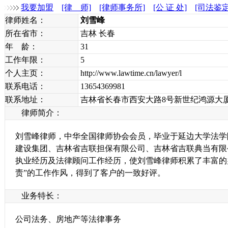
我要加盟
[律 师]
[律师事务所]
[公 证 处]
[司法鉴
律师姓名：
刘雪峰
所在省市：
吉林 长春
年 龄：
31
工作年限：
5
个人主页：
http://www.lawtime.cn/lawyer/l
联系电话：
13654369981
联系地址：
吉林省长春市西安大路8号新世纪鸿源大厦1
律师简介：
刘雪峰律师，中华全国律师协会会员，毕业于延边大学法学
建设集团、吉林省吉联担保有限公司、吉林省吉联典当有限
执业经历及法律顾问工作经历，使刘雪峰律师积累了丰富的
责”的工作作风，得到了客户的一致好评。
业务特长：
公司法务、房地产等法律事务