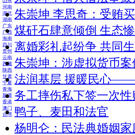
山东
河南
朱崇坤 李思奇：受贿
湖北
湖南
广东
煤矸石肆意倾倒 生态
广西
海南
离婚彩礼起纷争 共同生
四川
贵州
云南
朱崇坤：涉虚拟货币案
西藏
陕西
法润基层 援暖民心—
甘肃
宁夏
青海
务工摔伤私下签一次性
新疆
香港
鸭子、麦田和法官
澳门
台湾
杨明仑：民法典婚姻家