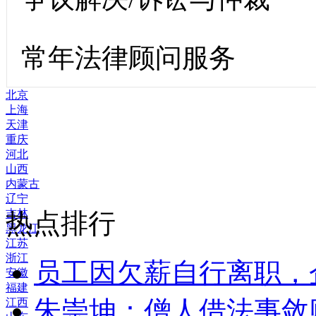
常年法律顾问服务
北京
上海
天津
重庆
河北
山西
内蒙古
辽宁
吉林
热点排行
黑龙江
江苏
浙江
员工因欠薪自行离职，
安徽
福建
朱崇坤：僧人借法事敛
江西