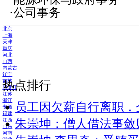
·公司事务
北京
上海
天津
重庆
河北
山西
内蒙古
辽宁
吉林
热点排行
黑龙江
江苏
浙江
员工因欠薪自行离职，
安徽
福建
朱崇坤：僧人借法事敛
江西
山东
河南