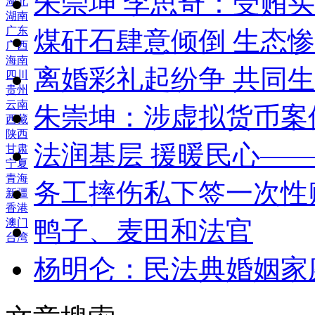
朱崇坤 李思奇：受贿
湖北
湖南
广东
煤矸石肆意倾倒 生态
广西
海南
离婚彩礼起纷争 共同生
四川
贵州
云南
朱崇坤：涉虚拟货币案
西藏
陕西
法润基层 援暖民心—
甘肃
宁夏
青海
务工摔伤私下签一次性
新疆
香港
鸭子、麦田和法官
澳门
台湾
杨明仑：民法典婚姻家