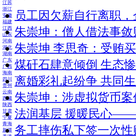
江苏
浙江
员工因欠薪自行离职，
安徽
福建
朱崇坤：僧人借法事敛
江西
山东
河南
朱崇坤 李思奇：受贿
湖北
湖南
广东
煤矸石肆意倾倒 生态
广西
海南
离婚彩礼起纷争 共同生
四川
贵州
云南
朱崇坤：涉虚拟货币案
西藏
陕西
法润基层 援暖民心—
甘肃
宁夏
青海
务工摔伤私下签一次性
新疆