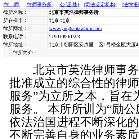
[律 师]
[律师事务所]
[公 证 处]
[司法鉴定机构]
[法律援
律所名称：
北京市英浩律师事务所
所在省市：
北京 北京
律所网址：
www.yinghaolawfirm.com
联系电话：
51901090/1/2/3
律所地址：
北京市朝阳区安贞里二区1号楼金瓯大厦42
律所简介：
北京市英浩律师事务所
批准成立的综合性的律师
服务”为立所之本，旨在
服务。 本所所训为“励
依法治国进程不断深化的
不断完善自身的业务素质