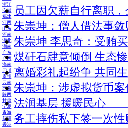
浙江
员工因欠薪自行离职，
安徽
福建
朱崇坤：僧人借法事敛
江西
山东
河南
朱崇坤 李思奇：受贿
湖北
湖南
广东
煤矸石肆意倾倒 生态
广西
海南
离婚彩礼起纷争 共同生
四川
贵州
云南
朱崇坤：涉虚拟货币案
西藏
陕西
法润基层 援暖民心—
甘肃
宁夏
青海
务工摔伤私下签一次性
新疆
香港