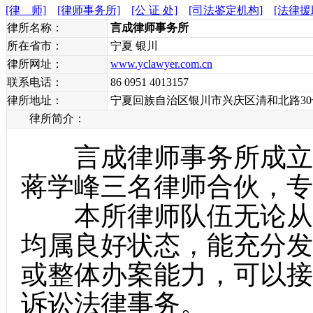
[律 师]
[律师事务所]
[公 证 处]
[司法鉴定机构]
[法律援
律所名称：
言成律师事务所
所在省市：
宁夏 银川
律所网址：
www.yclawyer.com.cn
联系电话：
86 0951 4013157
律所地址：
宁夏回族自治区银川市兴庆区清和北路30
律所简介：
言成律师事务所成立于1
蒋学峰三名律师合伙，专
本所律师队伍无论从学
均属良好状态，能充分发
或整体办案能力，可以接
诉讼法律事务。