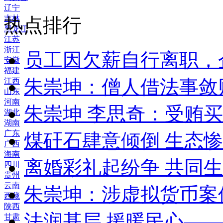
辽宁
吉林
热点排行
黑龙江
江苏
浙江
员工因欠薪自行离职，
安徽
福建
朱崇坤：僧人借法事敛
江西
山东
河南
朱崇坤 李思奇：受贿
湖北
湖南
广东
煤矸石肆意倾倒 生态
广西
海南
离婚彩礼起纷争 共同生
四川
贵州
云南
朱崇坤：涉虚拟货币案
西藏
陕西
法润基层 援暖民心—
甘肃