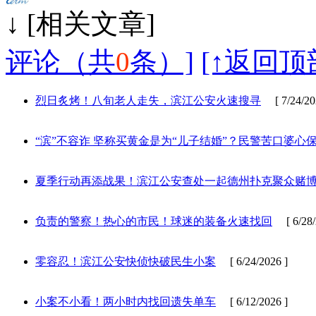
↓ [相
评论（共
0
条）]
[↑返回顶
烈日炙烤！八旬老人走失，滨江公安火速搜寻
[ 7/24/20
“滨”不容诈 坚称买黄金是为“儿子结婚”？民警苦口婆心保
夏季行动再添战果！滨江公安查处一起德州扑克聚众赌博
负责的警察！热心的市民！球迷的装备火速找回
[ 6/28/
零容忍！滨江公安快侦快破民生小案
[ 6/24/2026 ]
小案不小看！两小时内找回遗失单车
[ 6/12/2026 ]