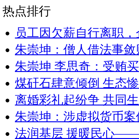
热点排行
员工因欠薪自行离职，
朱崇坤：僧人借法事敛
朱崇坤 李思奇：受贿
煤矸石肆意倾倒 生态
离婚彩礼起纷争 共同生
朱崇坤：涉虚拟货币案
法润基层 援暖民心—