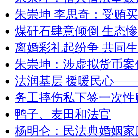
朱崇坤 李思奇：受贿
煤矸石肆意倾倒 生态
离婚彩礼起纷争 共同生
朱崇坤：涉虚拟货币案
法润基层 援暖民心—
务工摔伤私下签一次性
鸭子、麦田和法官
杨明仑：民法典婚姻家