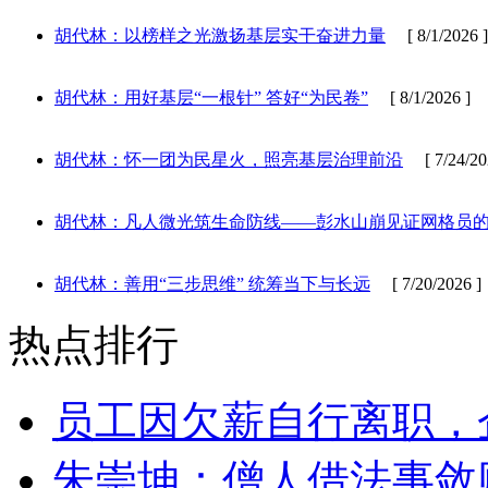
胡代林：以榜样之光激扬基层实干奋进力量
[ 8/1/2026 ]
胡代林：用好基层“一根针” 答好“为民卷”
[ 8/1/2026 ]
胡代林：怀一团为民星火，照亮基层治理前沿
[ 7/24/20
胡代林：凡人微光筑生命防线——彭水山崩见证网格员
胡代林：善用“三步思维” 统筹当下与长远
[ 7/20/2026 ]
热点排行
员工因欠薪自行离职，
朱崇坤：僧人借法事敛