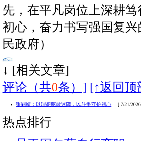
先，在平凡岗位上深耕笃
初心，奋力书写强国复兴
民政府）
↓ [相
评论（共
0
条）]
[↑返回顶
张嗣靖：以理想驱散迷障，以斗争守护初心
[ 7/21/2026
热点排行