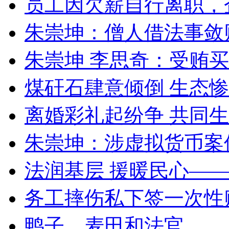
员工因欠薪自行离职，
朱崇坤：僧人借法事敛
朱崇坤 李思奇：受贿
煤矸石肆意倾倒 生态
离婚彩礼起纷争 共同生
朱崇坤：涉虚拟货币案
法润基层 援暖民心—
务工摔伤私下签一次性
鸭子、麦田和法官