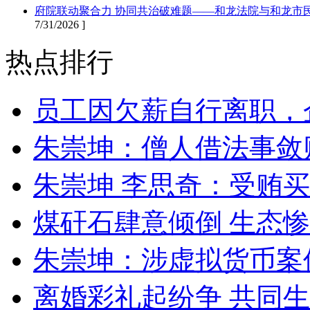
府院联动聚合力 协同共治破难题——和龙法院与和龙市
7/31/2026 ]
热点排行
员工因欠薪自行离职，
朱崇坤：僧人借法事敛
朱崇坤 李思奇：受贿
煤矸石肆意倾倒 生态
朱崇坤：涉虚拟货币案
离婚彩礼起纷争 共同生