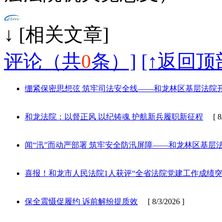
↓ [相
评论（共
0
条）]
[↑返回顶
绷紧保密思想弦 筑牢司法安全线——和龙林区基层法院
和龙法院：以督正风 以纪铸魂 护航新兵履职新征程
[ 8/
闻“汛”而动严部署 筑牢安全防汛屏障——和龙林区基层
喜报！和龙市人民法院1人获评“全省法院党建工作成绩突
保全震慑促履约 诉前解纷提质效
[ 8/3/2026 ]