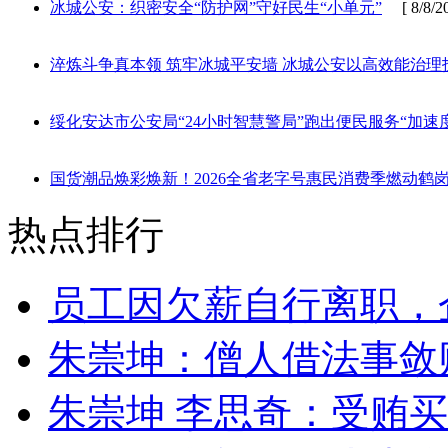
冰城公安：织密安全“防护网”守好民生“小单元”
[ 8/8/20
淬炼斗争真本领 筑牢冰城平安墙 冰城公安以高效能治理
绥化安达市公安局“24小时智慧警局”跑出便民服务“加速度
国货潮品焕彩焕新！2026全省老字号惠民消费季燃动鹤
热点排行
员工因欠薪自行离职，
朱崇坤：僧人借法事敛
朱崇坤 李思奇：受贿