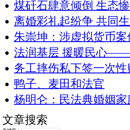
煤矸石肆意倾倒 生态
离婚彩礼起纷争 共同生
朱崇坤：涉虚拟货币案
法润基层 援暖民心—
务工摔伤私下签一次性
鸭子、麦田和法官
杨明仑：民法典婚姻家
文章搜索