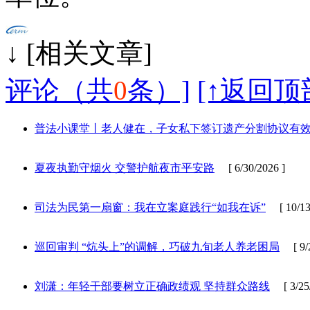
↓ [相
评论（共
0
条）]
[↑返回顶
普法小课堂丨老人健在，子女私下签订遗产分割协议有
夏夜执勤守烟火 交警护航夜市平安路
[ 6/30/2026 ]
司法为民第一扇窗：我在立案庭践行“如我在诉”
[ 10/13/
巡回审判 “炕头上”的调解，巧破九旬老人养老困局
[ 9/2
刘潇：年轻干部要树立正确政绩观 坚持群众路线
[ 3/25/