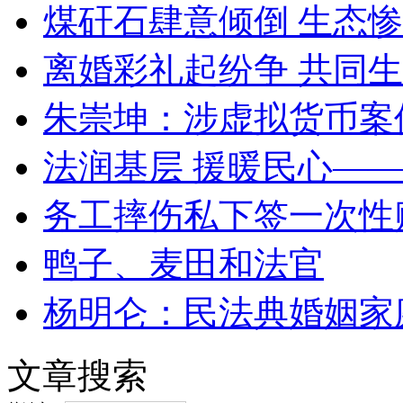
煤矸石肆意倾倒 生态
离婚彩礼起纷争 共同生
朱崇坤：涉虚拟货币案
法润基层 援暖民心—
务工摔伤私下签一次性
鸭子、麦田和法官
杨明仑：民法典婚姻家
文章搜索