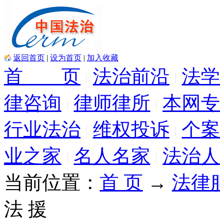
返回首页
|
设为首页
|
加入收藏
首 页
法治前沿
法学
律咨询
律师律所
本网专
行业法治
维权投诉
个案
业之家
名人名家
法治人
当前位置：
首 页
→
法律
法 援