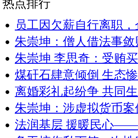
热点排行
员工因欠薪自行离职，
朱崇坤：僧人借法事敛
朱崇坤 李思奇：受贿
煤矸石肆意倾倒 生态
离婚彩礼起纷争 共同生
朱崇坤：涉虚拟货币案
法润基层 援暖民心—