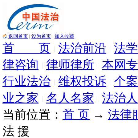
返回首页
|
设为首页
|
加入收藏
首 页
法治前沿
法学
律咨询
律师律所
本网专
行业法治
维权投诉
个案
业之家
名人名家
法治人
当前位置：
首 页
→
法律
法 援