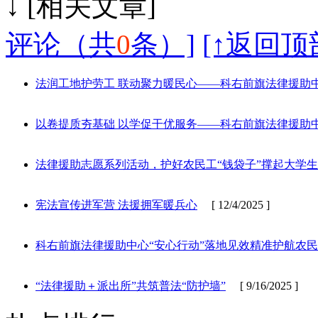
↓ [相
评论（共
0
条）]
[↑返回顶
法润工地护劳工 联动聚力暖民心——科右前旗法律援助
以卷提质夯基础 以学促干优服务——科右前旗法律援助
法律援助志愿系列活动，护好农民工“钱袋子”撑起大学生
宪法宣传进军营 法援拥军暖兵心
[ 12/4/2025 ]
科右前旗法律援助中心“安心行动”落地见效精准护航农
“法律援助＋派出所”共筑普法“防护墙”
[ 9/16/2025 ]