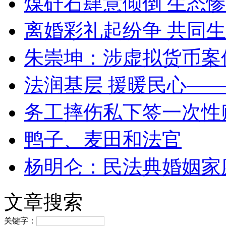
煤矸石肆意倾倒 生态
离婚彩礼起纷争 共同生
朱崇坤：涉虚拟货币案
法润基层 援暖民心—
务工摔伤私下签一次性
鸭子、麦田和法官
杨明仑：民法典婚姻家
文章搜索
关键字：