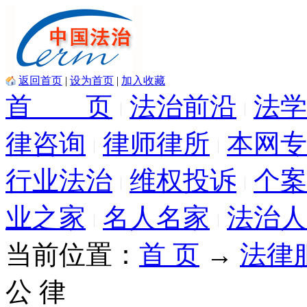
返回首页
|
设为首页
|
加入收藏
首 页
法治前沿
法学
律咨询
律师律所
本网专
行业法治
维权投诉
个案
业之家
名人名家
法治人
当前位置：
首 页
→
法律
公 律