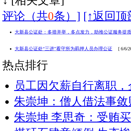
↓ [相
评论（共
0
条）]
[↑返回顶
大新县公证处：多措并举，多点发力，助推公证服务提
大新县公证处“三进”看守所为羁押人员办理公证
[ 6/6/20
热点排行
员工因欠薪自行离职，
朱崇坤：僧人借法事敛
朱崇坤 李思奇：受贿