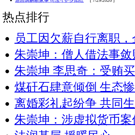
巡回调解断家事 司法守护夕阳红
[ 7/29/2026 ]
热点排行
员工因欠薪自行离职，
朱崇坤：僧人借法事敛
朱崇坤 李思奇：受贿
煤矸石肆意倾倒 生态
离婚彩礼起纷争 共同生
朱崇坤：涉虚拟货币案