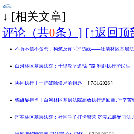
↓ [相
评论（共
0
条）]
[↑返回顶
不听不信不贪恋，构筑反诈“心”防线——汪清林区基层
白河林区基层法院：千里攻坚追“薪”路 利剑执行护民生
[
协同执行丨一把破除僵局的钥匙
[ 7/31/2026 ]
锦旗显担当丨白河林区基层法院高效执行追回商户“辛苦
珲春林区基层法院：社区学子打卡警营 沉浸式感受司法