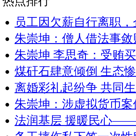
热点排行
员工因欠薪自行离职，
朱崇坤：僧人借法事敛
朱崇坤 李思奇：受贿
煤矸石肆意倾倒 生态
离婚彩礼起纷争 共同生
朱崇坤：涉虚拟货币案
法润基层 援暖民心—