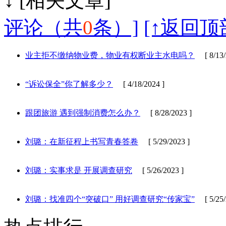
↓ [相
评论（共
0
条）]
[↑返回顶
业主拒不缴纳物业费，物业有权断业主水电吗？
[ 8/13/
“诉讼保全”你了解多少？
[ 4/18/2024 ]
跟团旅游 遇到强制消费怎么办？
[ 8/28/2023 ]
刘璐：在新征程上书写青春答卷
[ 5/29/2023 ]
刘璐：实事求是 开展调查研究
[ 5/26/2023 ]
刘璐：找准四个“突破口” 用好调查研究“传家宝”
[ 5/25/