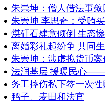
朱崇坤：僧人借法事敛
朱崇坤 李思奇：受贿
煤矸石肆意倾倒 生态
离婚彩礼起纷争 共同生
朱崇坤：涉虚拟货币案
法润基层 援暖民心—
务工摔伤私下签一次性
鸭子、麦田和法官