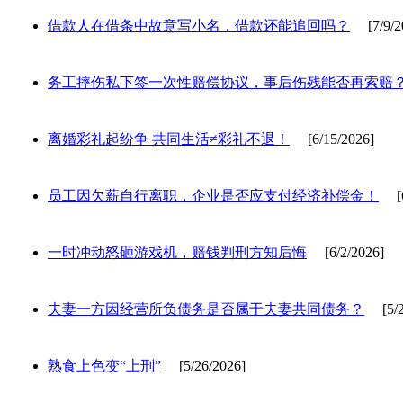
借款人在借条中故意写小名，借款还能追回吗？
[7/9/2
务工摔伤私下签一次性赔偿协议，事后伤残能否再索赔
离婚彩礼起纷争 共同生活≠彩礼不退！
[6/15/2026]
员工因欠薪自行离职，企业是否应支付经济补偿金！
[6/
一时冲动怒砸游戏机，赔钱判刑方知后悔
[6/2/2026]
夫妻一方因经营所负债务是否属于夫妻共同债务？
[5/27
熟食上色变“上刑”
[5/26/2026]