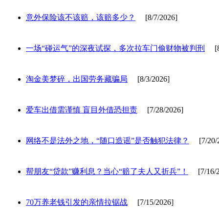
意外保险该不该赔，该赔多少？
[8/7/2026]
一场“碰运气”的深夜试探，多次拉车门偷财物被判刑
[8/
淘金美梦碎，出国劳务藏骗局
[8/3/2026]
爱车出借需谨慎 盲目外借恐担责
[7/28/2026]
网络不是法外之地，“随口造谣”是否触犯法律？
[7/20/2
帮朋友“贷款”赚利息？当心“赔了夫人又折兵”！
[7/16/2
70万养老钱引发的亲情拉锯战
[7/15/2026]