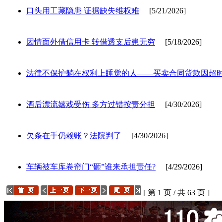
口头用工藏隐患 证据缺失维权难
[5/21/2026]
因情面外借信用卡 转借透支后患无穷
[5/18/2026]
法律不保护躺在权利上睡觉的人——买卖合同货款因超
酒后漂流嬉戏受伤 多方过错按责分担
[4/30/2026]
欠条在手仍赖账？法院判了
[4/30/2026]
车辆被车库卷帘门“砸”谁来承担责任?
[4/29/2026]
[ 第 1 页 / 共 63 页 ]