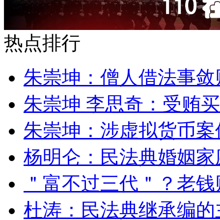
热点排行
朱崇坤：僧人借法事敛
朱崇坤 李思奇：受贿
朱崇坤：涉虚拟货币案
杨明仑：民法典婚姻家
＂富不过三代＂？老钱
杜涛：民法典继承编的