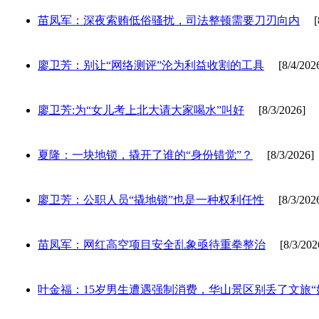
苗凤军：深夜索贿低俗骚扰，司法整顿需要刀刃向内
[8/
廖卫芳：别让“网络测评”沦为利益收割的工具
[8/4/202
廖卫芳:为“女儿考上北大请大家喝水”叫好
[8/3/2026]
夏隆：一块地锁，撬开了谁的“身份错觉”？
[8/3/2026]
廖卫芳：公职人员“撬地锁”也是一种权利任性
[8/3/202
苗凤军：网红高空项目安全乱象亟待重拳整治
[8/3/202
叶金福：15岁男生遭遇强制消费，华山景区别丢了文旅“