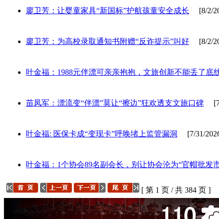
廖卫芳：让婴童家具“新国标”护航孩童安全成长
[8/2/20
廖卫芳：为高校录取通知书附赠“反诈提示”叫好
[8/2/20
叶金福：1988元伴漂可亲亲抱抱，文旅创新不能丢了底
苗凤军：漂流变“伴漂”莫让“擦边”狂欢透支文旅口碑
[7/
叶金福: 医保卡成“变现卡”呼唤堵上监管漏洞
[7/31/202
叶金福：1个协会89名副会长，别让协会沦为“官帽批发市
[ 第 1 页 / 共 384 页 ]