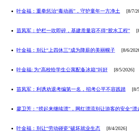
叶金福：重拳惩治“毒动画”，守护童年一方净土
[8/7/20
苗凤军：护栏一吹即碎，基建质量容不得“胶水工程”
[8/
叶金福：别让“上四休三”成为降薪的美丽幌子
[8/6/202
叶金福: 为“高校给学生公寓配备冰箱”叫好
[8/5/2026]
苗凤军：利诱劝退考编第一名，招考公平不容践踏
[8/5/
廖卫芳：“捞起来继续漂”，网红漂流别让游客的安全“漂
叶金福：别让“劳动碰瓷”破坏就业生态
[8/4/2026]