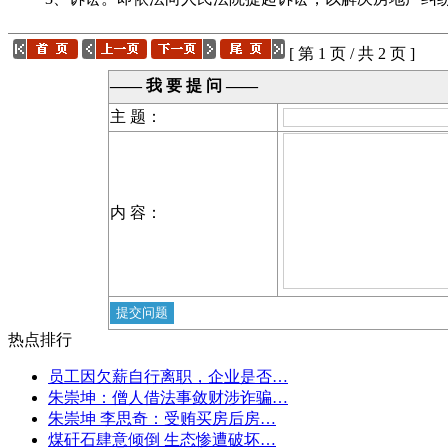
[ 第 1 页 / 共 2 页 ]
—— 我 要 提 问 ——
主 题：
内 容：
热点排行
员工因欠薪自行离职，企业是否…
朱崇坤：僧人借法事敛财涉诈骗…
朱崇坤 李思奇：受贿买房后房…
煤矸石肆意倾倒 生态惨遭破坏…