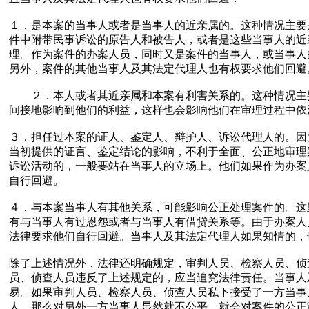
１．是本案的当事人或者是当事人的近亲属的。这种情况主要
件中附带民事诉讼的原告人和被告人，或者是这些当事人的近
理。作为案件的办案人员，同时又是案件的当事人，或当事人
另外，案件的其他当事人及其法定代理人也有权要求他们回避
２．本人或者其近亲属和本案有利害关系的。这种情况主要
间接地影响到他们的利益，这样也会影响他们在审理过程中依
３．担任过本案的证人、鉴定人、辩护人、诉讼代理人的。因
当初提供的证言、鉴定结论的影响，不利于全面、公正地审理
诉讼活动的，一般要站在当事人的立场上。他们如果作为办案
自行回避。
４．与本案当事人有其他关系，可能影响公正处理案件的。这
有与当事人有过恩怨或者与当事人有借贷关系等。由于办案人
法律要求他们自行回避。当事人及其法定代理人如果知情的，
除了上述情况外，法律还明确规定，审判人员、检察人员、侦
员、侦查人员违反了上述规定的，应当追究法律责任。当事人
易。如果审判人员、检察人员、侦查人员私下接受了一方当事
人，那么对另外一方当事人显然就不公平。就会对案件的公正