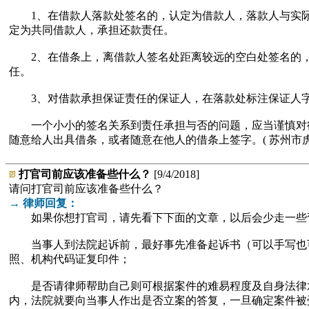
1、在借款人落款处签名的，认定为借款人，落款人与实际
定为共同借款人，承担还款责任。
2、在借条上，离借款人签名处距离较远的空白处签名的，
任。
3、对借款承担保证责任的保证人，在落款处标注保证人字
一个小小的签名关系到责任承担与否的问题，应当谨慎对待
随意给人出具借条，或者随意在他人的借条上签字。( 苏州市
打官司前应该准备些什么？
[9/4/2018]
请问打官司前应该准备些什么？
→ 律师回复：
如果你想打官司，请先看下下面的文章，以后会少走一些
当事人到法院起诉前，最好事先准备起诉书（可以手写也可
照、机构代码证复印件；
是否请律师帮助自己则可根据案件的难易程度及自身法律水
内，法院就要向当事人作出是否立案的答复，一旦确定案件被