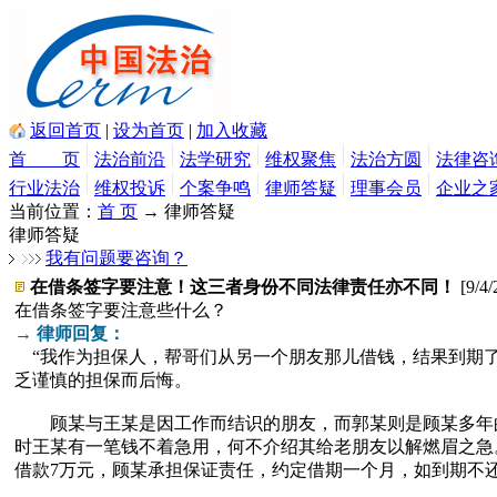
返回首页
|
设为首页
|
加入收藏
首 页
法治前沿
法学研究
维权聚焦
法治方圆
法律咨
行业法治
维权投诉
个案争鸣
律师答疑
理事会员
企业之
当前位置：
首 页
→ 律师答疑
律师答疑
我有问题要咨询？
在借条签字要注意！这三者身份不同法律责任亦不同！
[9/4/
在借条签字要注意些什么？
→ 律师回复：
“我作为担保人，帮哥们从另一个朋友那儿借钱，结果到期了
乏谨慎的担保而后悔。
顾某与王某是因工作而结识的朋友，而郭某则是顾某多年的好
时王某有一笔钱不着急用，何不介绍其给老朋友以解燃眉之急
借款7万元，顾某承担保证责任，约定借期一个月，如到期不