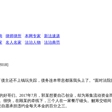
询
律师律所
本网专家
新法速递
家
名人名家
法治人物
法治典范
2018]
债主还不上钱玩失踪，债务连本带息都落我头上了。”面对法院
哥们。2017年7月，郭某想要自己创业，却为筹集流动资金
。很快，在顾某的牵线下，三个人在一家餐厅碰头。觥筹交错间
还自愿承担违约金每天本金的百分之三。