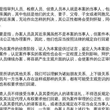
是指审判人员、检察人员、侦查人员本人就是本案的当事人，包
亲属的，其中包括是他们的丈夫、妻子、父母、子女或者同胞兄
的近亲属，无论作出怎样的判决，其公正性都将会受到怀疑，同
。
是指，办案人员及其近亲属虽然不是本案的当事人，但案件本
法公正地办理案件。因此，他们也应当按照法律的规定自行回避
为在案件的侦查阶段，证人为本案提供过证言，鉴定人为本案提
案件，认定案件事实的客观性也会在一定程度上受到影响。辩护
人员继续办案，将容易产生主观片面的认识，会使案件的公正审
里所讲的其他关系，我们可以理解为诸如朋友关系、上下级关系
员与一方当事人存在这样或那样的关系，都有可能受主观意识的
也有权要求他们回避。
查人员不得接受当事人及其委托的人的请客送礼，不得违反规定
及其法定代理人有权要求他们回避。因为案件审理的公正性，往
人及其委托的人的请客送礼，或者违反规定在不应当会见当事人
审理产生影响。所以，一方面，办案人员有上述行为，要追究其