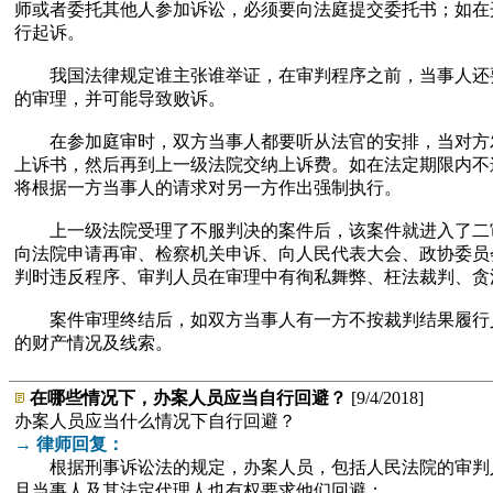
师或者委托其他人参加诉讼，必须要向法庭提交委托书；如在
行起诉。
我国法律规定谁主张谁举证，在审判程序之前，当事人还要
的审理，并可能导致败诉。
在参加庭审时，双方当事人都要听从法官的安排，当对方发表
上诉书，然后再到上一级法院交纳上诉费。如在法定期限内不
将根据一方当事人的请求对另一方作出强制执行。
上一级法院受理了不服判决的案件后，该案件就进入了二审
向法院申请再审、检察机关申诉、向人民代表大会、政协委员
判时违反程序、审判人员在审理中有徇私舞弊、枉法裁判、贪
案件审理终结后，如双方当事人有一方不按裁判结果履行义
的财产情况及线索。
在哪些情况下，办案人员应当自行回避？
[9/4/2018]
办案人员应当什么情况下自行回避？
→ 律师回复：
根据刑事诉讼法的规定，办案人员，包括人民法院的审判人
且当事人及其法定代理人也有权要求他们回避：