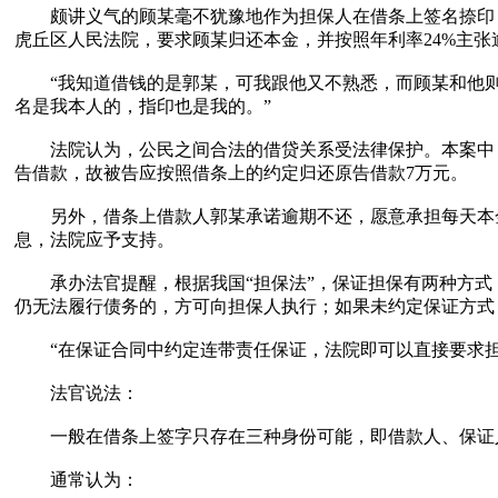
颇讲义气的顾某毫不犹豫地作为担保人在借条上签名捺印，王
虎丘区人民法院，要求顾某归还本金，并按照年利率24%主张
“我知道借钱的是郭某，可我跟他又不熟悉，而顾某和他则是
名是我本人的，指印也是我的。”
法院认为，公民之间合法的借贷关系受法律保护。本案中，
告借款，故被告应按照借条上的约定归还原告借款7万元。
另外，借条上借款人郭某承诺逾期不还，愿意承担每天本金的
息，法院应予支持。
承办法官提醒，根据我国“担保法”，保证担保有两种方式
仍无法履行债务的，方可向担保人执行；如果未约定保证方式
“在保证合同中约定连带责任保证，法院即可以直接要求担
法官说法：
一般在借条上签字只存在三种身份可能，即借款人、保证人
通常认为：