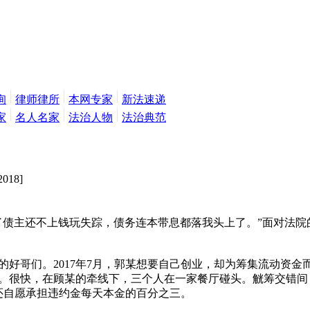
询
律师律所
本网专家
新法速递
家
名人名家
法治人物
法治典范
2018]
债主还不上钱玩失踪，债务连本带息都落我头上了。”面对法院
哥们。2017年7月，郭某想要自己创业，却为筹集流动资金
。很快，在顾某的牵线下，三个人在一家餐厅碰头。觥筹交错间
还自愿承担违约金每天本金的百分之三。