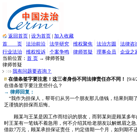
返回首页
|
设为首页
|
加入收藏
首 页
法治前沿
法学研究
维权聚焦
法治方圆
法律咨
行业法治
维权投诉
个案争鸣
律师答疑
理事会员
企业之
当前位置：
首 页
→ 律师答疑
律师答疑
我有问题要咨询？
在借条签字要注意！这三者身份不同法律责任亦不同！
[9/4/
在借条签字要注意些什么？
→ 律师回复：
“我作为担保人，帮哥们从另一个朋友那儿借钱，结果到期了
乏谨慎的担保而后悔。
顾某与王某是因工作而结识的朋友，而郭某则是顾某多年的好
时王某有一笔钱不着急用，何不介绍其给老朋友以解燃眉之急
借款7万元，顾某承担保证责任，约定借期一个月，如到期不