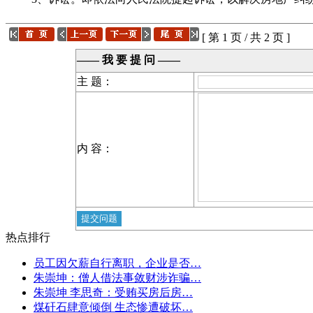
[ 第 1 页 / 共 2 页 ]
—— 我 要 提 问 ——
主 题：
内 容：
热点排行
员工因欠薪自行离职，企业是否…
朱崇坤：僧人借法事敛财涉诈骗…
朱崇坤 李思奇：受贿买房后房…
煤矸石肆意倾倒 生态惨遭破坏…