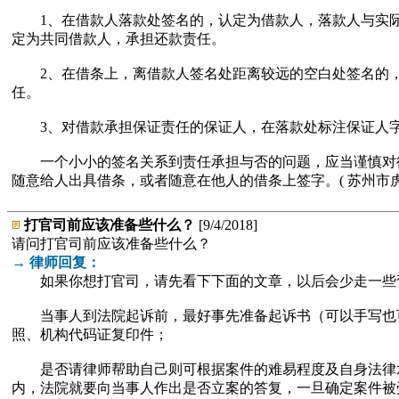
1、在借款人落款处签名的，认定为借款人，落款人与实际
定为共同借款人，承担还款责任。
2、在借条上，离借款人签名处距离较远的空白处签名的，
任。
3、对借款承担保证责任的保证人，在落款处标注保证人字
一个小小的签名关系到责任承担与否的问题，应当谨慎对待
随意给人出具借条，或者随意在他人的借条上签字。( 苏州市
打官司前应该准备些什么？
[9/4/2018]
请问打官司前应该准备些什么？
→ 律师回复：
如果你想打官司，请先看下下面的文章，以后会少走一些
当事人到法院起诉前，最好事先准备起诉书（可以手写也可
照、机构代码证复印件；
是否请律师帮助自己则可根据案件的难易程度及自身法律水
内，法院就要向当事人作出是否立案的答复，一旦确定案件被