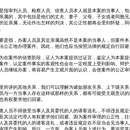
是指审判人员、检察人员、侦查人员本人就是本案的当事人，包
亲属的，其中包括是他们的丈夫、妻子、父母、子女或者同胞兄
的近亲属，无论作出怎样的判决，其公正性都将会受到怀疑，同
。
是指，办案人员及其近亲属虽然不是本案的当事人，但案件本
法公正地办理案件。因此，他们也应当按照法律的规定自行回避
为在案件的侦查阶段，证人为本案提供过证言，鉴定人为本案提
案件，认定案件事实的客观性也会在一定程度上受到影响。辩护
人员继续办案，将容易产生主观片面的认识，会使案件的公正审
里所讲的其他关系，我们可以理解为诸如朋友关系、上下级关系
员与一方当事人存在这样或那样的关系，都有可能受主观意识的
也有权要求他们回避。
查人员不得接受当事人及其委托的人的请客送礼，不得违反规定
及其法定代理人有权要求他们回避。因为案件审理的公正性，往
人及其委托的人的请客送礼，或者违反规定在不应当会见当事人
审理产生影响。所以，一方面，办案人员有上述行为，要追究其