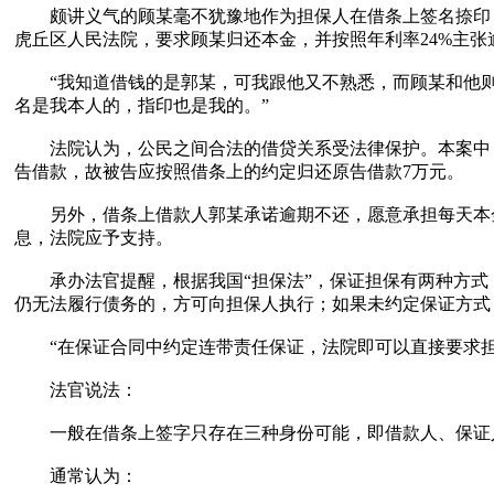
颇讲义气的顾某毫不犹豫地作为担保人在借条上签名捺印，王
虎丘区人民法院，要求顾某归还本金，并按照年利率24%主张
“我知道借钱的是郭某，可我跟他又不熟悉，而顾某和他则是
名是我本人的，指印也是我的。”
法院认为，公民之间合法的借贷关系受法律保护。本案中，
告借款，故被告应按照借条上的约定归还原告借款7万元。
另外，借条上借款人郭某承诺逾期不还，愿意承担每天本金的
息，法院应予支持。
承办法官提醒，根据我国“担保法”，保证担保有两种方式
仍无法履行债务的，方可向担保人执行；如果未约定保证方式
“在保证合同中约定连带责任保证，法院即可以直接要求担
法官说法：
一般在借条上签字只存在三种身份可能，即借款人、保证人
通常认为：