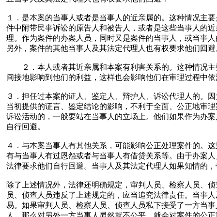
１．是本案的当事人或者是当事人的近亲属的。这种情况主要
件中附带民事诉讼的原告人和被告人，或者是这些当事人的近
理。作为案件的办案人员，同时又是案件的当事人，或当事人
另外，案件的其他当事人及其法定代理人也有权要求他们回避
２．本人或者其近亲属和本案有利害关系的。这种情况主要
间接地影响到他们的利益，这样也会影响他们在审理过程中依
３．担任过本案的证人、鉴定人、辩护人、诉讼代理人的。因
当初提供的证言、鉴定结论的影响，不利于全面、公正地审理
诉讼活动的，一般要站在当事人的立场上。他们如果作为办案
自行回避。
４．与本案当事人有其他关系，可能影响公正处理案件的。这
有与当事人有过恩怨或者与当事人有借贷关系等。由于办案人
法律要求他们自行回避。当事人及其法定代理人如果知情的，
除了上述情况外，法律还明确规定，审判人员、检察人员、侦
员、侦查人员违反了上述规定的，应当追究法律责任。当事人
易。如果审判人员、检察人员、侦查人员私下接受了一方当事
人，那么对另外一方当事人显然就不公平。就会对案件的公正