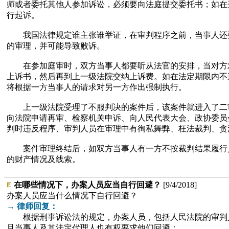
师或者委托其他人参加诉讼，必须要向法庭提交委托书；如在
行起诉。
我国法律规定谁主张谁举证，在审判程序之前，当事人还要
的审理，并可能导致败诉。
在参加庭审时，双方当事人都要听从法官的安排，当对方发表
上诉书，然后再到上一级法院交纳上诉费。如在法定期限内不
将根据一方当事人的请求对另一方作出强制执行。
上一级法院受理了不服判决的案件后，该案件就进入了二审
向法院申请再审、检察机关申诉、向人民代表大会、政协委员
判时违反程序、审判人员在审理中有徇私舞弊、枉法裁判、贪
案件审理终结后，如双方当事人有一方不按裁判结果履行义
的财产情况及线索。
在哪些情况下，办案人员应当自行回避？
[9/4/2018]
办案人员应当什么情况下自行回避？
→ 律师回复：
根据刑事诉讼法的规定，办案人员，包括人民法院的审判人
且当事人及其法定代理人也有权要求他们回避：