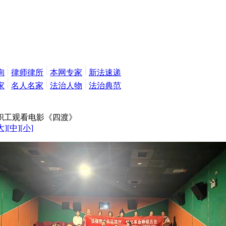
询
律师律所
本网专家
新法速递
家
名人名家
法治人物
法治典范
职工观看电影《四渡》
大]
[中]
[小]