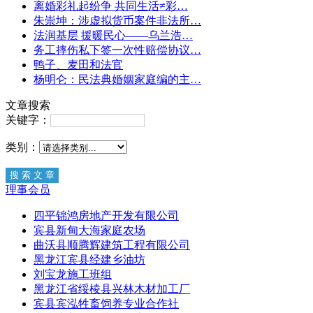
离婚彩礼起纷争 共同生活≠彩…
朱崇坤：涉虚拟货币案件非法所…
法润基层 援暖民心——乌兰浩…
务工摔伤私下签一次性赔偿协议…
鸭子、麦田和法官
杨明仑：民法典婚姻家庭编的主…
文章搜索
关键字：
类别：
理事会员
四平锦鸿房地产开发有限公司
宾县新甸大海家庭农场
曲沃县顺腾辉建筑工程有限公司
黑龙江宾县经建乡油坊
刘宝龙施工班组
黑龙江省绥棱县兴林木材加工厂
宾县宾泓牲畜饲养专业合作社