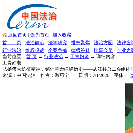
返回首页
|
设为首页
|
加入收藏
首 页
法治前沿
法学研究
维权聚焦
法治方圆
法律咨
行业法治
维权投诉
个案争鸣
律师答疑
理事会员
企业之
当前位置：
首 页
→
行业法治
→
工青妇老
→
详细内容
工青妇老
弘扬伟大长征精神，铭记革命峥嵘历史——从江县总工会组织
来源：
中国法治
作者：
游巧宁
日期：
7/1/2026
字体：
[