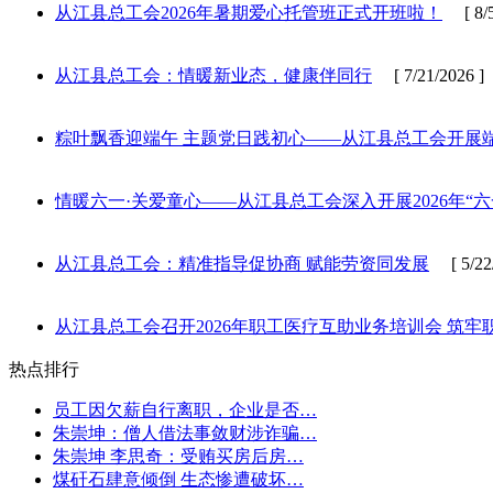
从江县总工会2026年暑期爱心托管班正式开班啦！
[ 8/5
从江县总工会：情暖新业态，健康伴同行
[ 7/21/2026 ]
粽叶飘香迎端午 主题党日践初心——从江县总工会开展
情暖六一·关爱童心——从江县总工会深入开展2026年“
从江县总工会：精准指导促协商 赋能劳资同发展
[ 5/22/
从江县总工会召开2026年职工医疗互助业务培训会 筑
热点排行
员工因欠薪自行离职，企业是否…
朱崇坤：僧人借法事敛财涉诈骗…
朱崇坤 李思奇：受贿买房后房…
煤矸石肆意倾倒 生态惨遭破坏…