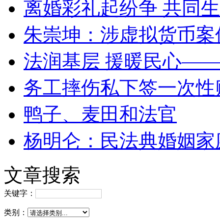
离婚彩礼起纷争 共同生
朱崇坤：涉虚拟货币案
法润基层 援暖民心—
务工摔伤私下签一次性
鸭子、麦田和法官
杨明仑：民法典婚姻家
文章搜索
关键字：
类别：