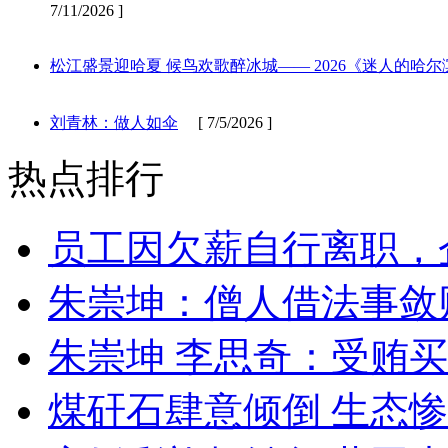
7/11/2026 ]
松江盛景迎哈夏 候鸟欢歌醉冰城—— 2026《迷人的
刘青林：做人如伞
[ 7/5/2026 ]
热点排行
员工因欠薪自行离职，
朱崇坤：僧人借法事敛
朱崇坤 李思奇：受贿
煤矸石肆意倾倒 生态