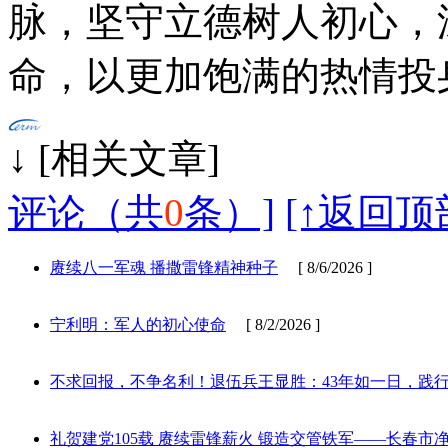
脉，坚守立德树人初心，
命，以更加饱满的热情投
↓ [相
评论（共
0
条）]
[↑返回顶
赓续八一军魂 播撒雷锋精神种子
[ 8/6/2026 ]
宁利明：军人的初心使命
[ 8/2/2026 ]
不求回报，不争名利！退伍兵王显胜：43年如一日，践
礼贺建党105载 赓续雷锋薪火 锻造交管铁军——长春