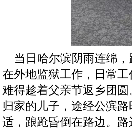
当日哈尔滨阴雨连绵，
在外地监狱工作，日常工
难得趁着父亲节返乡团圆
归家的儿子，途经公滨路
适，踉跄昏倒在路边。路