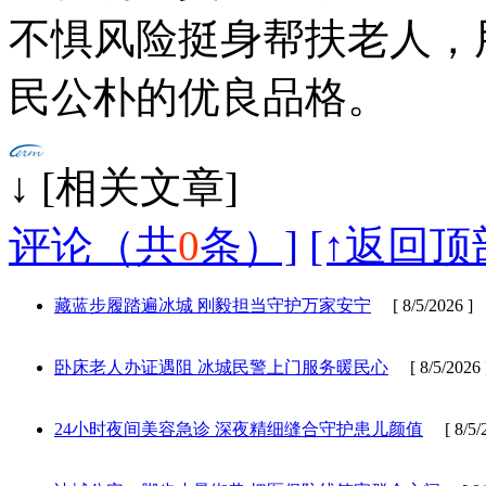
不惧风险挺身帮扶老人，
民公朴的优良品格。
↓ [相
评论（共
0
条）]
[↑返回顶
藏蓝步履踏遍冰城 刚毅担当守护万家安宁
[ 8/5/2026 ]
卧床老人办证遇阻 冰城民警上门服务暖民心
[ 8/5/2026 
24小时夜间美容急诊 深夜精细缝合守护患儿颜值
[ 8/5/2