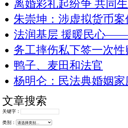
离婚彩礼起纷争 共同生
朱崇坤：涉虚拟货币案
法润基层 援暖民心—
务工摔伤私下签一次性
鸭子、麦田和法官
杨明仑：民法典婚姻家
文章搜索
关键字：
类别：