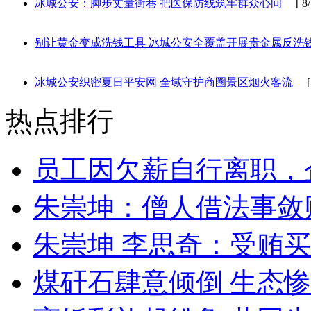
冰城公安：脚步丈量街巷 把医保防线筑牢群众心间
[ 8/5
别让黄金变成洗钱工具 冰城公安全覆盖开展贵金属反洗
冰城公安织密夏日平安网 全域守护商圈景区烟火客流
[ 8
热点排行
员工因欠薪自行离职，
朱崇坤：僧人借法事敛
朱崇坤 李思奇：受贿
煤矸石肆意倾倒 生态