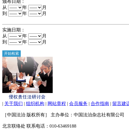
颁布日期：
从
年
月
到
年
月
实施日期：
从
年
月
到
年
月
|
关于我们
|
组织机构
|
网站章程
|
会员服务
|
合作指南
|
留言建
［中国法治 版权所有］ 主办单位：中国法治杂志社有限公司 联系电
北京联络处 联系电话：010-63469188