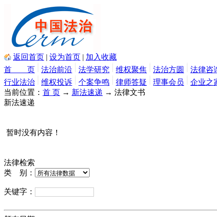
返回首页
|
设为首页
|
加入收藏
首 页
法治前沿
法学研究
维权聚焦
法治方圆
法律咨
行业法治
维权投诉
个案争鸣
律师答疑
理事会员
企业之
当前位置：
首 页
→
新法速递
→ 法律文书
新法速递
暂时没有内容！
法律检索
类 别：
关键字：