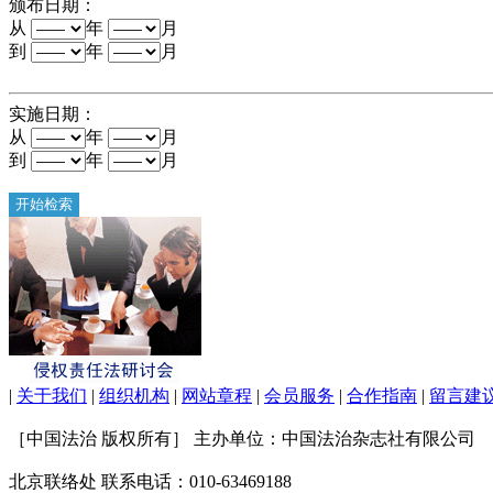
颁布日期：
从
年
月
到
年
月
实施日期：
从
年
月
到
年
月
|
关于我们
|
组织机构
|
网站章程
|
会员服务
|
合作指南
|
留言建
［中国法治 版权所有］ 主办单位：中国法治杂志社有限公司 联系电
北京联络处 联系电话：010-63469188