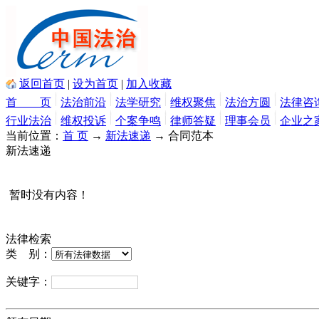
返回首页
|
设为首页
|
加入收藏
首 页
法治前沿
法学研究
维权聚焦
法治方圆
法律咨
行业法治
维权投诉
个案争鸣
律师答疑
理事会员
企业之
当前位置：
首 页
→
新法速递
→ 合同范本
新法速递
暂时没有内容！
法律检索
类 别：
关键字：